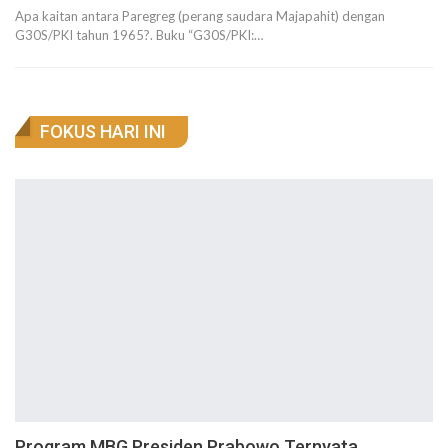
Apa kaitan antara Paregreg (perang saudara Majapahit) dengan
G30S/PKI tahun 1965?. Buku “G30S/PKI:…
FOKUS HARI INI
Program MBG Presiden Prabowo Ternyata