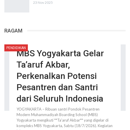
23 Nov 2025
RAGAM
PENDIDIKAN
MBS Yogyakarta Gelar
Ta’aruf Akbar,
Perkenalkan Potensi
Pesantren dan Santri
dari Seluruh Indonesia
YOGYAKARTA – Ribuan santri Pondok Pesantren
Modern Muhammadiyah Boarding School (MBS)
Yogyakarta mengikuti **Ta'aruf Akbar** yang digelar di
kompleks MBS Yogyakarta, Sabtu (18/7/2026). Kegiatan