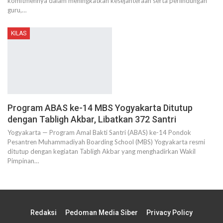
komitmennya dalam meningkatkan kesejahteraan serta perlindungan
guru,…
KILAS
Program ABAS ke-14 MBS Yogyakarta Ditutup
dengan Tabligh Akbar, Libatkan 372 Santri
Yogyakarta — Program Amal Bakti Santri (ABAS) ke-14 Pondok
Pesantren Muhammadiyah Boarding School (MBS) Yogyakarta resmi
ditutup dengan kegiatan Tabligh Akbar yang menghadirkan Wakil
Pimpinan…
Redaksi
Pedoman Media Siber
Privacy Policy