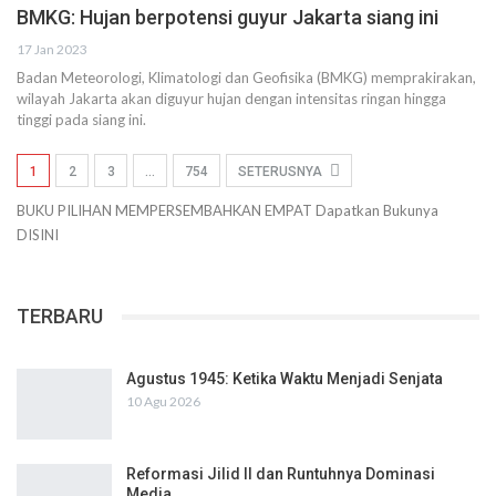
BMKG: Hujan berpotensi guyur Jakarta siang ini
17 Jan 2023
Badan Meteorologi, Klimatologi dan Geofisika (BMKG) memprakirakan,
wilayah Jakarta akan diguyur hujan dengan intensitas ringan hingga
tinggi pada siang ini.
1
2
3
…
754
SETERUSNYA
BUKU PILIHAN
MEMPERSEMBAHKAN
EMPAT
Dapatkan Bukunya
DISINI
TERBARU
Agustus 1945: Ketika Waktu Menjadi Senjata
10 Agu 2026
Reformasi Jilid II dan Runtuhnya Dominasi
Media