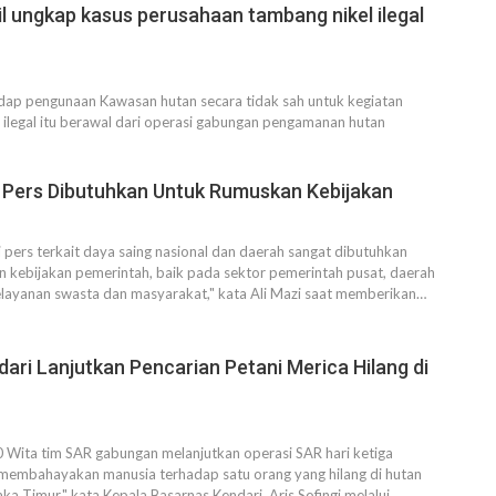
l ungkap kasus perusahaan tambang nikel ilegal
dap pengunaan Kawasan hutan secara tidak sah untuk kegiatan
 ilegal itu berawal dari operasi gabungan pengamanan hutan
 Pers Dibutuhkan Untuk Rumuskan Kebijakan
 pers terkait daya saing nasional dan daerah sangat dibutuhkan
 kebijakan pemerintah, baik pada sektor pemerintah pusat, daerah
layanan swasta dan masyarakat," kata Ali Mazi saat memberikan…
ari Lanjutkan Pencarian Petani Merica Hilang di
 Wita tim SAR gabungan melanjutkan operasi SAR hari ketiga
 membahayakan manusia terhadap satu orang yang hilang di hutan
ka Timur," kata Kepala Basarnas Kendari, Aris Sofingi melalui…