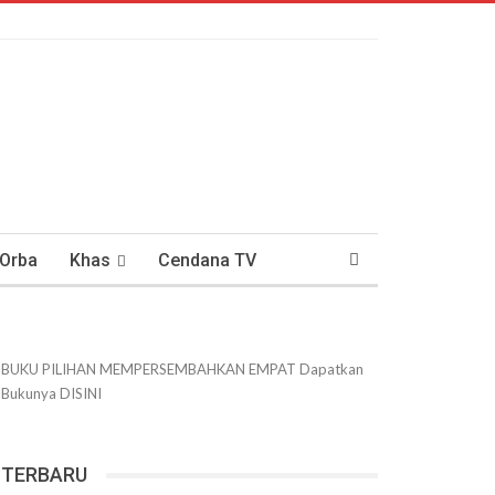
 Orba
Khas
Cendana TV
usantaraan
DWIPANEWS
BUKU PILIHAN
MEMPERSEMBAHKAN
EMPAT
Dapatkan
Bukunya
DISINI
TERBARU