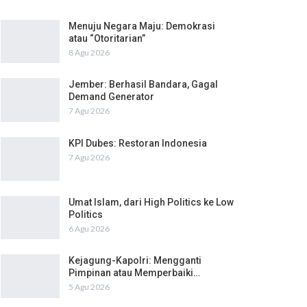
Menuju Negara Maju: Demokrasi
atau “Otoritarian”
8 Agu 2026
Jember: Berhasil Bandara, Gagal
Demand Generator
7 Agu 2026
KPI Dubes: Restoran Indonesia
7 Agu 2026
Umat Islam, dari High Politics ke Low
Politics
6 Agu 2026
Kejagung-Kapolri: Mengganti
Pimpinan atau Memperbaiki…
5 Agu 2026