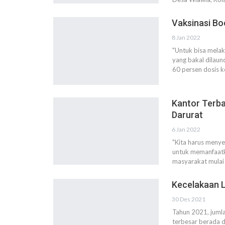
Vaksinasi Bo
8 Jan 2022
"Untuk bisa mela
yang bakal dilau
60 persen dosis k
Kantor Terba
Darurat
6 Jan 2022
"Kita harus menyes
untuk memanfaatka
masyarakat mulai h
Kecelakaan L
30 Des 2021
Tahun 2021, juml
terbesar berada d