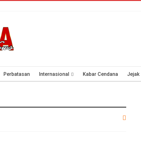
Perbatasan
Internasional
Kabar Cendana
Jejak
tan Antisipasi COVID-19
Presiden Soeharto Dan Visi Ken