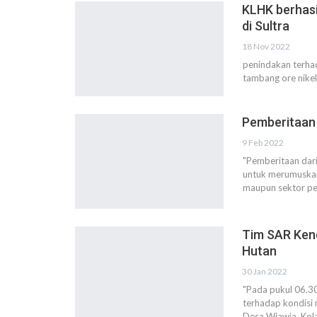
KLHK berhasi
di Sultra
18 Nov 2022
penindakan terha
tambang ore nikel
Pemberitaan
9 Feb 2022
"Pemberitaan dari
untuk merumuskan
maupun sektor pe
Tim SAR Kend
Hutan
30 Jan 2022
"Pada pukul 06.30
terhadap kondisi
Desa Wiawia, Kola