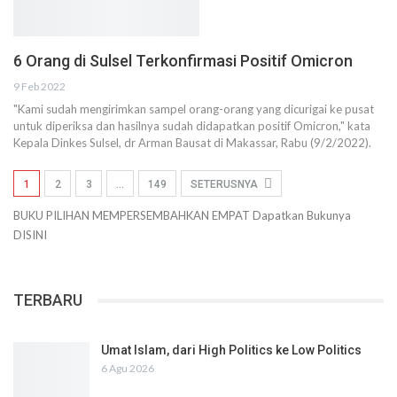
6 Orang di Sulsel Terkonfirmasi Positif Omicron
9 Feb 2022
"Kami sudah mengirimkan sampel orang-orang yang dicurigai ke pusat
untuk diperiksa dan hasilnya sudah didapatkan positif Omicron," kata
Kepala Dinkes Sulsel, dr Arman Bausat di Makassar, Rabu (9/2/2022).
1
2
3
…
149
SETERUSNYA
BUKU PILIHAN
MEMPERSEMBAHKAN
EMPAT
Dapatkan Bukunya
DISINI
TERBARU
Umat Islam, dari High Politics ke Low Politics
6 Agu 2026