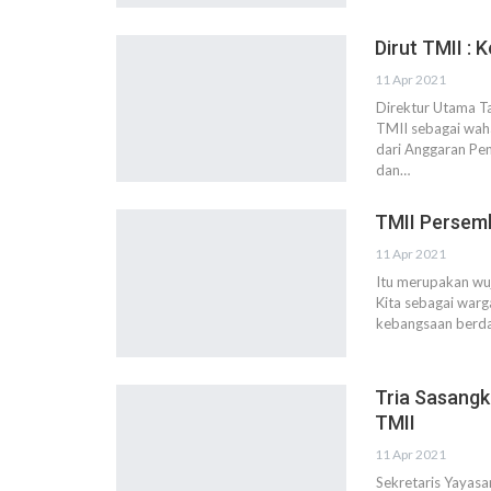
Dirut TMII : 
11 Apr 2021
Direktur Utama T
TMII sebagai wah
dari Anggaran Pe
dan…
TMII Persem
11 Apr 2021
Itu merupakan wuj
Kita sebagai war
kebangsaan berda
Tria Sasangk
TMII
11 Apr 2021
Sekretaris Yayasa