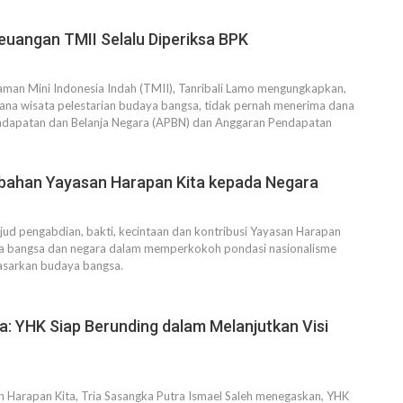
Keuangan TMII Selalu Diperiksa BPK
aman Mini Indonesia Indah (TMII), Tanribali Lamo mengungkapkan,
ana wisata pelestarian budaya bangsa, tidak pernah menerima dana
ndapatan dan Belanja Negara (APBN) dan Anggaran Pendapatan
bahan Yayasan Harapan Kita kepada Negara
ud pengabdian, bakti, kecintaan dan kontribusi Yayasan Harapan
ga bangsa dan negara dalam memperkokoh pondasi nasionalisme
sarkan budaya bangsa.
a: YHK Siap Berunding dalam Melanjutkan Visi
n Harapan Kita, Tria Sasangka Putra Ismael Saleh menegaskan, YHK