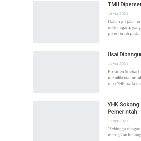
TMII Dipers
16 Apr 2021
Dalam perjalanan 
milik negara, ya
pemerintah pada
Usai Dibangu
11 Apr 2021
Presiden Soehart
memiliki niat unt
oleh YHK pada tan
YHK Sokong 
Pemerintah
11 Apr 2021
“Sehingga dengan
merugikan keuang