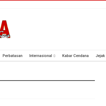
Perbatasan
Internasional
Kabar Cendana
Jejak
tan Antisipasi COVID-19
Presiden Soeharto Dan Visi Ken