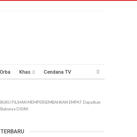
 Orba
Khas
Cendana TV
usantaraan
DWIPANEWS
BUKU PILIHAN
MEMPERSEMBAHKAN
EMPAT
Dapatkan
Bukunya
DISINI
TERBARU