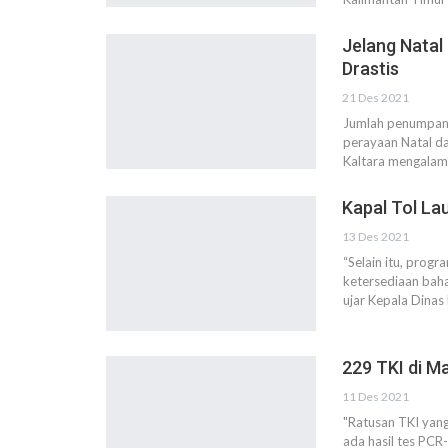
Jelang Natal
Drastis
21 Des 2021
Jumlah penumpang 
perayaan Natal d
Kaltara mengalami
Kapal Tol La
13 Des 2021
“Selain itu, progr
ketersediaan baha
ujar Kepala Dina
229 TKI di Ma
11 Des 2021
"Ratusan TKI yang 
ada hasil tes PCR