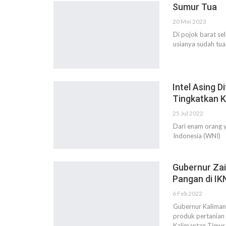
Sumur Tua
20 Mei 2023
Di pojok barat se
usianya sudah tua
Intel Asing D
Tingkatkan 
25 Jul 2022
Dari enam orang 
Indonesia (WNI)
Gubernur Zai
Pangan di IK
6 Feb 2022
Gubernur Kalimant
produk pertanian 
Kalimantan Timur 