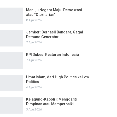
Menuju Negara Maju: Demokrasi
atau “Otoritarian”
8 Agu 2026
Jember: Berhasil Bandara, Gagal
Demand Generator
7 Agu 2026
KPI Dubes: Restoran Indonesia
7 Agu 2026
Umat Islam, dari High Politics ke Low
Politics
6 Agu 2026
Kejagung-Kapolri: Mengganti
Pimpinan atau Memperbaiki…
5 Agu 2026