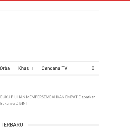
 Orba
Khas
Cendana TV
usantaraan
DWIPANEWS
BUKU PILIHAN
MEMPERSEMBAHKAN
EMPAT
Dapatkan
Bukunya
DISINI
TERBARU