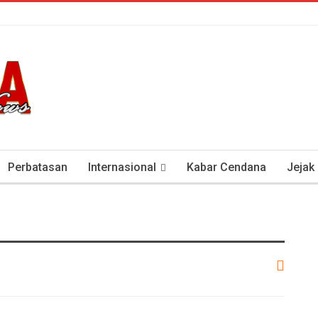
Perbatasan
Internasional
Kabar Cendana
Jejak
tan Antisipasi COVID-19
Presiden Soeharto Dan Visi Ken