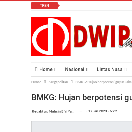
TREN
Home
Nasional
Lintas Nusa
Home
Megapolitan
BMKG: Hujan berpotensi guyur Jakart
Lomba Vlog
Cendana News Peduli Keseha
BMKG: Hujan berpotensi guy
-
17 Jan 2023 - 6:29
Redaktur: Muhsin Efri Yanto