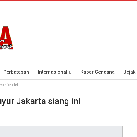
Perbatasan
Internasional
Kabar Cendana
Jejak
a siang ini
tan Antisipasi COVID-19
Presiden Soeharto Dan Visi Ken
ur Jakarta siang ini