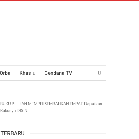
 Orba
Khas
Cendana TV
usantaraan
DWIPANEWS
BUKU PILIHAN
MEMPERSEMBAHKAN
EMPAT
Dapatkan
Bukunya
DISINI
TERBARU