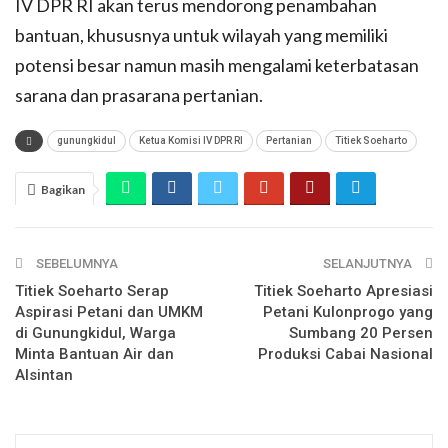
IV DPR RI akan terus mendorong penambahan
bantuan, khususnya untuk wilayah yang memiliki
potensi besar namun masih mengalami keterbatasan
sarana dan prasarana pertanian.
gunungkidul
Ketua Komisi IV DPR RI
Pertanian
Titiek Soeharto
Bagikan
SEBELUMNYA
SELANJUTNYA
Titiek Soeharto Serap
Titiek Soeharto Apresiasi
Aspirasi Petani dan UMKM
Petani Kulonprogo yang
di Gunungkidul, Warga
Sumbang 20 Persen
Minta Bantuan Air dan
Produksi Cabai Nasional
Alsintan