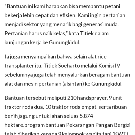
“Bantuan ini kami harapkan bisa membantu petani
bekerja lebih cepat dan efisien. Kami ingin pertanian
menjadi sektor yang menarik bagi generasi muda.
Pertanian harus naik kelas,” kata Titiek dalam
kunjungan kerja ke Gunungkidul.
Ia juga menyampaikan bahwa selain alat rice
transplanter itu, Titiek Soeharto melalui Komisi IV
sebelumnya juga telah menyalurkan beragam bantuan
alat dan mesin pertanian (alsintan) ke Gunungkidul.
Bantuan tersebut meliputi 210 handsprayer, 9 unit
traktor roda dua, 10 traktor roda empat, serta ribuan
benih jagung untuk lahan seluas 5.874
hektare.program bantuan Pekarangan Pangan Bergizi
telah diberikan kepada 9 kelompok wanita tani (KWT)