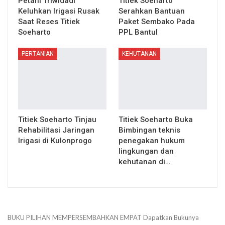
Petani Triwidadi
Titiek Soeharto
Keluhkan Irigasi Rusak
Serahkan Bantuan
Saat Reses Titiek
Paket Sembako Pada
Soeharto
PPL Bantul
PERTANIAN
KEHUTANAN
Titiek Soeharto Tinjau
Titiek Soeharto Buka
Rehabilitasi Jaringan
Bimbingan teknis
Irigasi di Kulonprogo
penegakan hukum
lingkungan dan
kehutanan di…
BUKU PILIHAN
MEMPERSEMBAHKAN
EMPAT
Dapatkan Bukunya