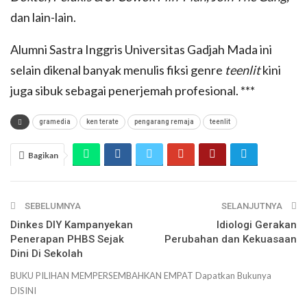
dan lain-lain.
Alumni Sastra Inggris Universitas Gadjah Mada ini
selain dikenal banyak menulis fiksi genre
teenlit
kini
juga sibuk sebagai penerjemah profesional. ***
gramedia
ken terate
pengarang remaja
teenlit
Bagikan
SEBELUMNYA
SELANJUTNYA
Dinkes DIY Kampanyekan
Idiologi Gerakan
Penerapan PHBS Sejak
Perubahan dan Kekuasaan
Dini Di Sekolah
BUKU PILIHAN
MEMPERSEMBAHKAN
EMPAT
Dapatkan Bukunya
DISINI