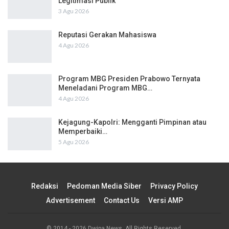
Legitimasi Publik
3 Agu 2026
Reputasi Gerakan Mahasiswa
4 Agu 2026
Program MBG Presiden Prabowo Ternyata
Meneladani Program MBG…
4 Agu 2026
Kejagung-Kapolri: Mengganti Pimpinan atau
Memperbaiki…
5 Agu 2026
Redaksi
Pedoman Media Siber
Privacy Policy
Advertisement
Contact Us
Versi AMP
© 2014 - 2026 Dwipa News. All Rights Reserved.