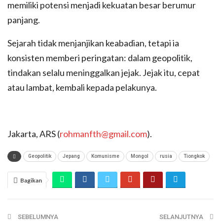
memiliki potensi menjadi kekuatan besar berumur
panjang.
Sejarah tidak menjanjikan keabadian, tetapi ia
konsisten memberi peringatan: dalam geopolitik,
tindakan selalu meninggalkan jejak. Jejak itu, cepat
atau lambat, kembali kepada pelakunya.
Jakarta, ARS (
rohmanfth@gmail.com
).
Geopolitik
Jepang
Komunisme
Mongol
rusia
Tiongkok
Bagikan
SEBELUMNYA
SELANJUTNYA