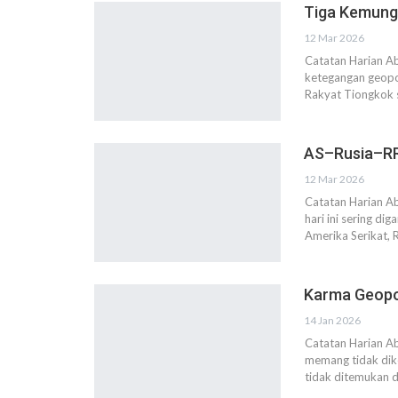
Tiga Kemungk
12 Mar 2026
Catatan Harian A
ketegangan geopoli
Rakyat Tiongkok s
AS–Rusia–RR
12 Mar 2026
Catatan Harian A
hari ini sering d
Amerika Serikat, 
Karma Geopol
14 Jan 2026
Catatan Harian Ab
memang tidak dike
tidak ditemukan 