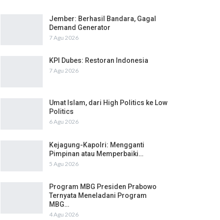
Jember: Berhasil Bandara, Gagal
Demand Generator
7 Agu 2026
KPI Dubes: Restoran Indonesia
7 Agu 2026
Umat Islam, dari High Politics ke Low
Politics
6 Agu 2026
Kejagung-Kapolri: Mengganti
Pimpinan atau Memperbaiki…
5 Agu 2026
Program MBG Presiden Prabowo
Ternyata Meneladani Program
MBG…
4 Agu 2026