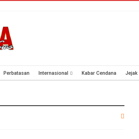
Perbatasan
Internasional
Kabar Cendana
Jejak
tan Antisipasi COVID-19
Presiden Soeharto Dan Visi Ken