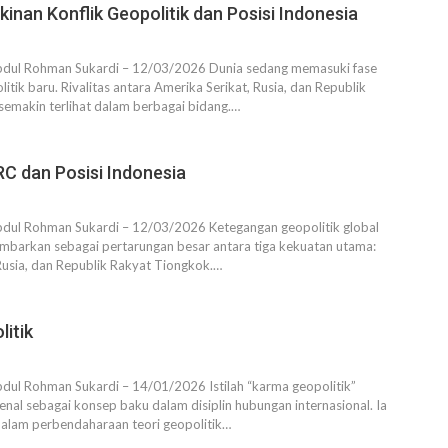
inan Konflik Geopolitik dan Posisi Indonesia
bdul Rohman Sukardi – 12/03/2026 Dunia sedang memasuki fase
tik baru. Rivalitas antara Amerika Serikat, Rusia, dan Republik
emakin terlihat dalam berbagai bidang.…
C dan Posisi Indonesia
bdul Rohman Sukardi – 12/03/2026 Ketegangan geopolitik global
igambarkan sebagai pertarungan besar antara tiga kekuatan utama:
Rusia, dan Republik Rakyat Tiongkok.…
itik
dul Rohman Sukardi – 14/01/2026 Istilah “karma geopolitik”
nal sebagai konsep baku dalam disiplin hubungan internasional. Ia
dalam perbendaharaan teori geopolitik…