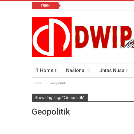
TREN
Home
Nasional
Lintas Nusa
Home
Geopolitik
Lomba Vlog
Cendana News Peduli Keseha
Browsing Tag: "Geopolitik"
Geopolitik