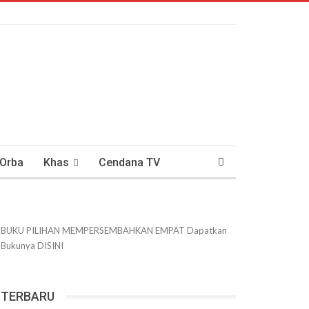
 Orba
Khas
Cendana TV
usantaraan
DWIPANEWS
BUKU PILIHAN
MEMPERSEMBAHKAN
EMPAT
Dapatkan
Bukunya
DISINI
TERBARU