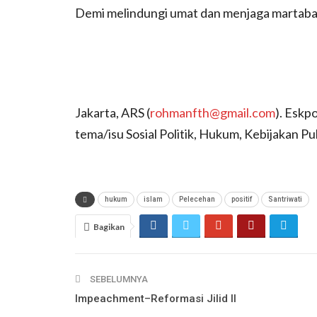
Demi melindungi umat dan menjaga martabat
Jakarta, ARS (
rohmanfth@gmail.com
). Eskp
tema/isu Sosial Politik, Hukum, Kebijakan P
hukum
islam
Pelecehan
positif
Santriwati
Bagikan
SEBELUMNYA
Impeachment–Reformasi Jilid II