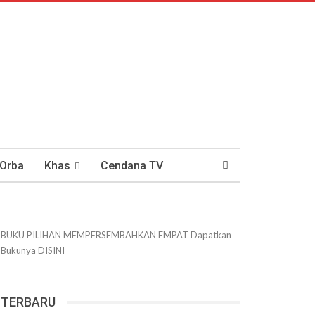
 Orba
Khas
Cendana TV
usantaraan
DWIPANEWS
BUKU PILIHAN
MEMPERSEMBAHKAN
EMPAT
Dapatkan
Bukunya
DISINI
TERBARU