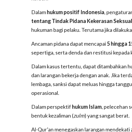
Dalam
hukum positif Indonesia
, pengatura
tentang Tindak Pidana Kekerasan Seksual
hukuman bagi pelaku. Terutama jika dilakuka
Ancaman pidana dapat mencapai
5 hingga 1
sepertiga, serta denda dan restitusi kepada 
Dalam kasus tertentu, dapat ditambahkan h
dan larangan bekerja dengan anak. Jika ter
lembaga, sanksi dapat meluas hingga tanggun
operasional.
Dalam perspektif
hukum Islam
, pelecehan 
bentuk kezaliman (
zulm
) yang sangat berat.
Al-Qur’an menegaskan larangan mendekati zi