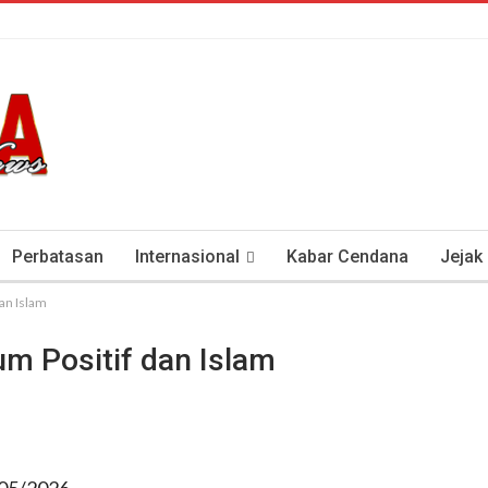
Perbatasan
Internasional
Kabar Cendana
Jejak
an Islam
tan Antisipasi COVID-19
Presiden Soeharto Dan Visi Ken
um Positif dan Islam
/05/2026