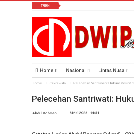
TREN
Home
Nasional
Lintas Nusa
Home
Cakrawala
Pelecehan Santriwati: Hukum Positif d
Lomba Vlog
Cendana News Peduli Keseha
Pelecehan Santriwati: Huk
-
8 Mei 2026 - 14:51
Abdul Rohman
Catatan Harian Abdul Rohman Sukardi – 08