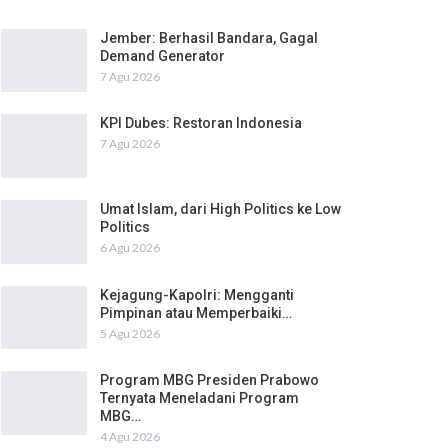
Jember: Berhasil Bandara, Gagal
Demand Generator
7 Agu 2026
KPI Dubes: Restoran Indonesia
7 Agu 2026
Umat Islam, dari High Politics ke Low
Politics
6 Agu 2026
Kejagung-Kapolri: Mengganti
Pimpinan atau Memperbaiki…
5 Agu 2026
Program MBG Presiden Prabowo
Ternyata Meneladani Program
MBG…
4 Agu 2026