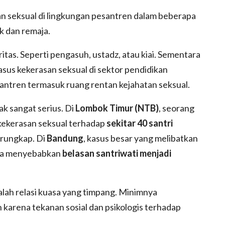
an seksual di lingkungan pesantren dalam beberapa
k dan remaja.
itas. Seperti pengasuh, ustadz, atau kiai. Sementara
sus kekerasan seksual di sektor pendidikan
antren termasuk ruang rentan kejahatan seksual.
k sangat serius. Di
Lombok Timur (NTB)
, seorang
kekerasan seksual terhadap
sekitar 40 santri
erungkap. Di
Bandung
, kasus besar yang melibatkan
ama menyebabkan
belasan santriwati menjadi
alah relasi kuasa yang timpang. Minimnya
karena tekanan sosial dan psikologis terhadap