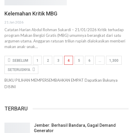
Kelemahan Kritik MBG
21 Jan 2026
Catatan Harian Abdul Rohman Sukardi – 21/01/2026 Kritik terhadap
program Makan Bergizi Gratis (MBG) umumnya berangkat dari satu
argumen utama. Anggaran ratusan triliun rupiah dialokasikan memberi
makan anak-anak…
SEBELUM
1
2
3
4
5
6
…
1,300
SETERUSNYA
BUKU PILIHAN
MEMPERSEMBAHKAN
EMPAT
Dapatkan Bukunya
DISINI
TERBARU
Jember: Berhasil Bandara, Gagal Demand
Generator