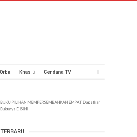
 Orba
Khas
Cendana TV
usantaraan
DWIPANEWS
BUKU PILIHAN
MEMPERSEMBAHKAN
EMPAT
Dapatkan
Bukunya
DISINI
TERBARU