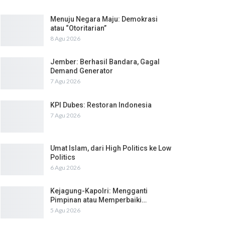
Menuju Negara Maju: Demokrasi
atau “Otoritarian”
8 Agu 2026
Jember: Berhasil Bandara, Gagal
Demand Generator
7 Agu 2026
KPI Dubes: Restoran Indonesia
7 Agu 2026
Umat Islam, dari High Politics ke Low
Politics
6 Agu 2026
Kejagung-Kapolri: Mengganti
Pimpinan atau Memperbaiki…
5 Agu 2026