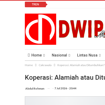
TREN
Home
Nasional
Lintas Nusa
Home
Cakrawala
Koperasi: Alamiah atau Ditumbuhkan?
Lomba Vlog
Cendana News Peduli Keseha
Koperasi: Alamiah atau D
-
7 Jul 2026 - 20:44
Abdul Rohman