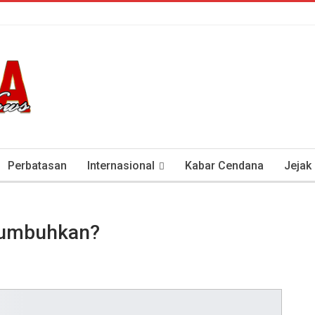
Perbatasan
Internasional
Kabar Cendana
Jejak
tan Antisipasi COVID-19
Presiden Soeharto Dan Visi Ken
itumbuhkan?