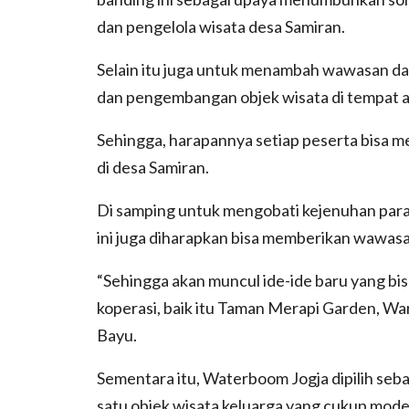
dan pengelola wisata desa Samiran.
Selain itu juga untuk menambah wawasan da
dan pengembangan objek wisata di tempat at
Sehingga, harapannya setiap peserta bisa m
di desa Samiran.
Di samping untuk mengobati kejenuhan para 
ini juga diharapkan bisa memberikan wawasa
“Sehingga akan muncul ide-ide baru yang bis
koperasi, baik itu Taman Merapi Garden, 
Bayu.
Sementara itu, Waterboom Jogja dipilih sebag
satu objek wisata keluarga yang cukup mode