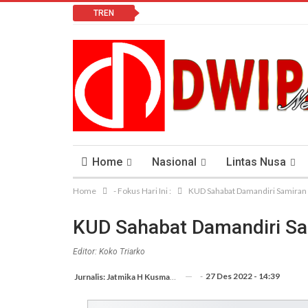
TREN
Home
Nasional
Lintas Nusa
Home
- Fokus Hari Ini :
KUD Sahabat Damandiri Samiran s
Lomba Vlog
Cendana News Peduli Keseha
KUD Sahabat Damandiri Sam
Editor: Koko Triarko
-
27 Des 2022 - 14:39
Jurnalis: Jatmika H Kusmargana