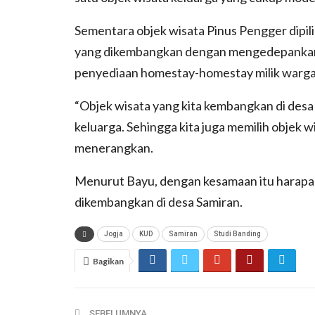
Sementara objek wisata Pinus Pengger dipil
yang dikembangkan dengan mengedepankan k
penyediaan homestay-homestay milik warga
“Objek wisata yang kita kembangkan di desa 
keluarga. Sehingga kita juga memilih objek w
menerangkan.
Menurut Bayu, dengan kesamaan itu harapan
dikembangkan di desa Samiran.
Jogja
KUD
Samiran
Studi Banding
Bagikan
SEBELUMNYA