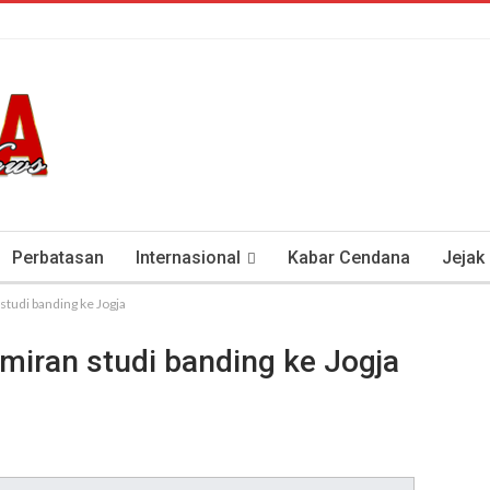
Perbatasan
Internasional
Kabar Cendana
Jejak
tudi banding ke Jogja
tan Antisipasi COVID-19
Presiden Soeharto Dan Visi Ken
iran studi banding ke Jogja