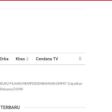
 Orba
Khas
Cendana TV
usantaraan
DWIPANEWS
BUKU PILIHAN
MEMPERSEMBAHKAN
EMPAT
Dapatkan
Bukunya
DISINI
TERBARU