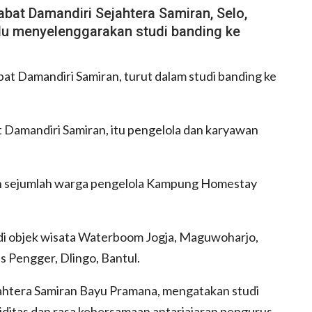
bat Damandiri Sejahtera Samiran, Selo,
alu menyelenggarakan studi banding ke
 Damandiri Samiran, turut dalam studi banding ke
 Damandiri Samiran, itu pengelola dan karyawan
n sejumlah warga pengelola Kampung Homestay
a di objek wisata Waterboom Jogja, Maguwoharjo,
s Pengger, Dlingo, Bantul.
htera Samiran Bayu Pramana, mengatakan studi
iditas dan rasa kebersamaan antarjajaran pengurus