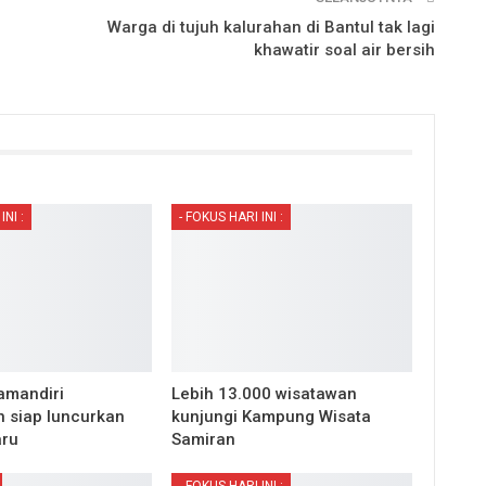
Warga di tujuh kalurahan di Bantul tak lagi
khawatir soal air bersih
INI :
- FOKUS HARI INI :
amandiri
Lebih 13.000 wisatawan
 siap luncurkan
kunjungi Kampung Wisata
aru
Samiran
- FOKUS HARI INI :