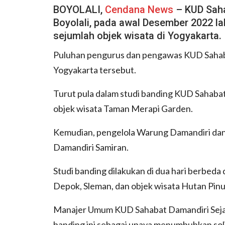
BOYOLALI,
Cendana News
– KUD Saha
Boyolali, pada awal Desember 2022 l
sejumlah objek wisata di Yogyakarta.
Puluhan pengurus dan pengawas KUD Sahabat
Yogyakarta tersebut.
Turut pula dalam studi banding KUD Sahabat
objek wisata Taman Merapi Garden.
Kemudian, pengelola Warung Damandiri da
Damandiri Samiran.
Studi banding dilakukan di dua hari berbed
Depok, Sleman, dan objek wisata Hutan Pinu
Manajer Umum KUD Sahabat Damandiri Seja
banding ini sebagai upaya menumbuhkan sol