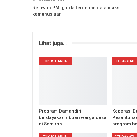
Relawan PMI garda terdepan dalam aksi
kemanusiaan
Lihat juga...
- FOKUS HARI INI :
- FOKUS HARI 
Program Damandiri
Koperasi D
berdayakan ribuan warga desa
Pesantunan
di Samiran
program b
- FOKUS HARI INI :
CENDANATV