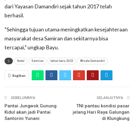
dari Yayasan Damandiri sejak tahun 2017 telah
berhasil.
“Sehingga tujuan utama meningkatkan kesejahteraan
masyarakat desa Samiran dan sekitarnya bisa
tercapai,” ungkap Bayu.
Natal
Samiran
tahun baru 2023
Wisata Damandiri
Bagikan
SEBELUMNYA
SELANJUTNYA
Pantai Jungwok Gunung
TNI pantau kondisi pasar
Kidul akan jadi Pantai
jelang Hari Raya Galungan
Santorini Yunani
di Klungkung