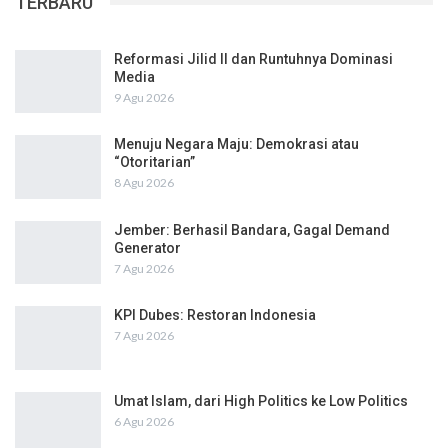
TERBARU
Reformasi Jilid II dan Runtuhnya Dominasi
Media
9 Agu 2026
Menuju Negara Maju: Demokrasi atau
“Otoritarian”
8 Agu 2026
Jember: Berhasil Bandara, Gagal Demand
Generator
7 Agu 2026
KPI Dubes: Restoran Indonesia
7 Agu 2026
Umat Islam, dari High Politics ke Low Politics
6 Agu 2026