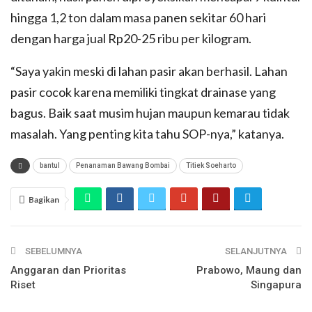
hingga 1,2 ton dalam masa panen sekitar 60 hari
dengan harga jual Rp20-25 ribu per kilogram.
“Saya yakin meski di lahan pasir akan berhasil. Lahan
pasir cocok karena memiliki tingkat drainase yang
bagus. Baik saat musim hujan maupun kemarau tidak
masalah. Yang penting kita tahu SOP-nya,” katanya.
bantul
Penanaman Bawang Bombai
Titiek Soeharto
Bagikan
SEBELUMNYA
SELANJUTNYA
Anggaran dan Prioritas
Prabowo, Maung dan
Riset
Singapura