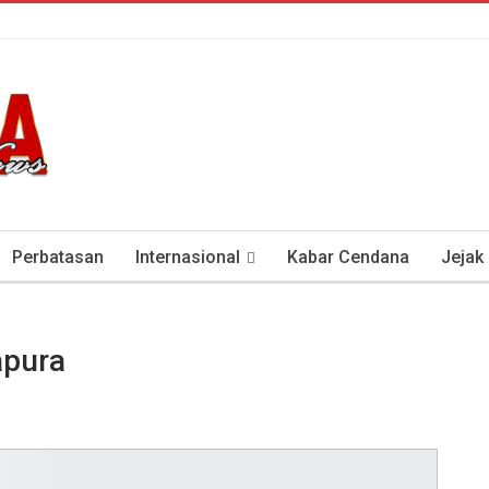
Perbatasan
Internasional
Kabar Cendana
Jejak
tan Antisipasi COVID-19
Presiden Soeharto Dan Visi Ken
apura