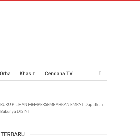
 Orba
Khas
Cendana TV
usantaraan
DWIPANEWS
BUKU PILIHAN
MEMPERSEMBAHKAN
EMPAT
Dapatkan
Bukunya
DISINI
TERBARU