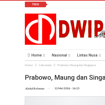
TREN
Home
Nasional
Lintas Nusa
Home
Cakrawala
Prabowo, Maung dan Singapura
Lomba Vlog
Cendana News Peduli Keseha
Prabowo, Maung dan Sing
-
12 Mei 2026 - 16:15
Abdul Rohman