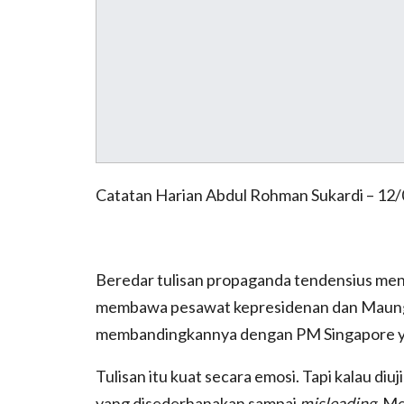
Catatan Harian Abdul Rohman Sukardi – 12
Beredar tulisan propaganda tendensius me
membawa pesawat kepresidenan dan Maung ke 
membandingkannya dengan PM Singapore ya
Tulisan itu kuat secara emosi. Tapi kalau diu
yang disederhanakan sampai
misleading
. M