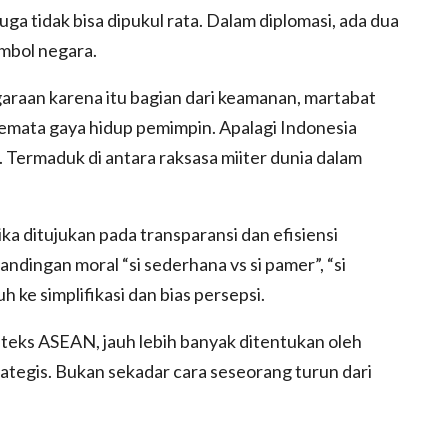
ga tidak bisa dipukul rata. Dalam diplomasi, ada dua
imbol negara.
araan karena itu bagian dari keamanan, martabat
semata gaya hidup pemimpin. Apalagi Indonesia
 Termaduk di antara raksasa miiter dunia dalam
jika ditujukan pada transparansi dan efisiensi
ndingan moral “si sederhana vs si pamer”, “si
h ke simplifikasi dan bias persepsi.
eks ASEAN, jauh lebih banyak ditentukan oleh
ategis. Bukan sekadar cara seseorang turun dari