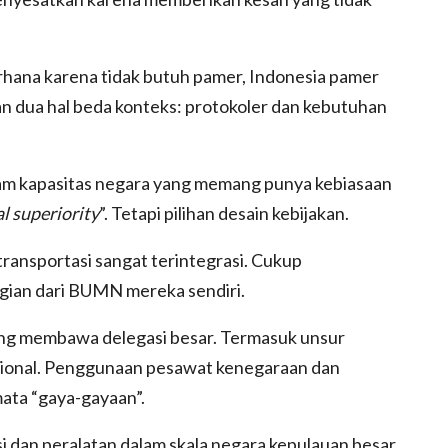
rhana karena tidak butuh pamer, Indonesia pamer
an dua hal beda konteks: protokoler dan kebutuhan
 kapasitas negara yang memang punya kebiasaan
l superiority
”. Tetapi pilihan desain kebijakan.
transportasi sangat terintegrasi. Cukup
agian dari BUMN mereka sendiri.
ring membawa delegasi besar. Termasuk unsur
sional. Penggunaan pesawat kenegaraan dan
ata “gaya-gayaan”.
si dan peralatan dalam skala negara kepulauan besar.