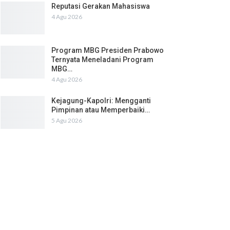
Reputasi Gerakan Mahasiswa
4 Agu 2026
Program MBG Presiden Prabowo
Ternyata Meneladani Program
MBG…
4 Agu 2026
Kejagung-Kapolri: Mengganti
Pimpinan atau Memperbaiki…
5 Agu 2026