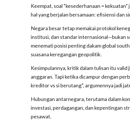
Keempat, soal “kesederhanaan = kekuatan” ju
hal yang berjalan bersamaan: efisiensi dan s
Negara besar tetap memakai protokol keneg
institusi, dan standar internasional—bukan 
menemati posisi penting dakam global south.
suasana keregangan geopolitik.
Kesimpulannya, kritik dalam tulisan itu valid 
anggaran. Tapi ketika dicampur dengan perba
kreditor vs si berutang”, argumennya jadi jatu
Hubungan antarnegara, terutama dalam kont
investasi, perdagangan, dan kepentingan str
pesawat.