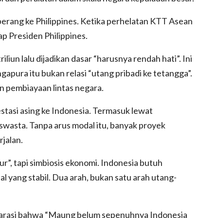
rang ke Philippines. Ketika perhelatan KTT Asean
 Presiden Philippines.
liun lalu dijadikan dasar “harusnya rendah hati”. Ini
apura itu bukan relasi “utang pribadi ke tetangga”.
n pembiayaan lintas negara.
estasi asing ke Indonesia. Termasuk lewat
swasta. Tanpa arus modal itu, banyak proyek
rjalan.
ur”, tapi simbiosis ekonomi. Indonesia butuh
 yang stabil. Dua arah, bukan satu arah utang-
Narasi bahwa “Maung belum sepenuhnya Indonesia