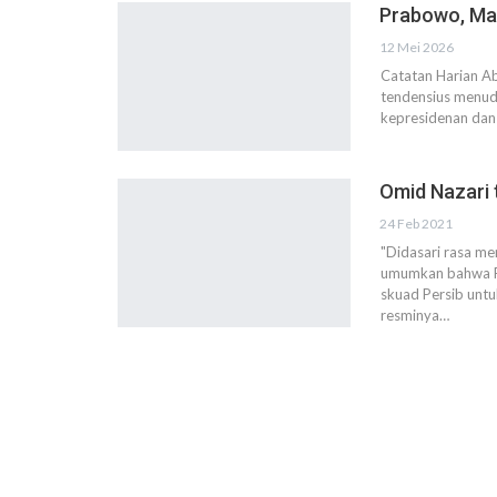
Prabowo, Ma
12 Mei 2026
Catatan Harian A
tendensius menu
kepresidenan dan 
Omid Nazari 
24 Feb 2021
"Didasari rasa me
umumkan bahwa Pe
skuad Persib unt
resminya…