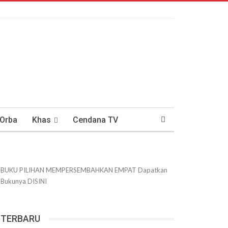
 Orba
Khas
Cendana TV
usantaraan
DWIPANEWS
BUKU PILIHAN
MEMPERSEMBAHKAN
EMPAT
Dapatkan
Bukunya
DISINI
TERBARU