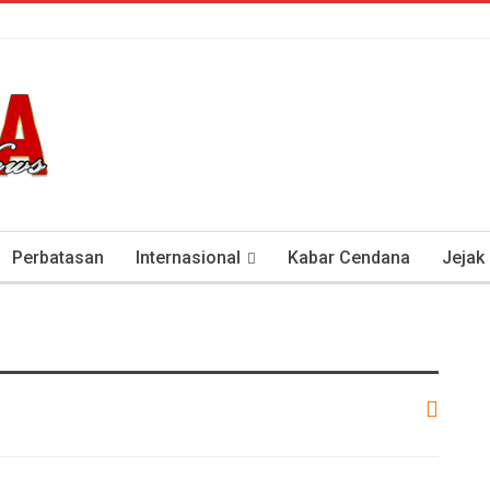
Perbatasan
Internasional
Kabar Cendana
Jejak
tan Antisipasi COVID-19
Presiden Soeharto Dan Visi Ken