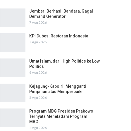
Jember: Berhasil Bandara, Gagal
Demand Generator
7 Agu 2026
KPI Dubes: Restoran Indonesia
7 Agu 2026
Umat Islam, dari High Politics ke Low
Politics
6 Agu 2026
Kejagung-Kapolri: Mengganti
Pimpinan atau Memperbaiki…
5 Agu 2026
Program MBG Presiden Prabowo
Ternyata Meneladani Program
MBG…
4 Agu 2026