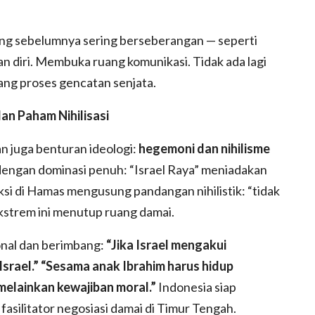
 yang sebelumnya sering berseberangan — seperti
an diri. Membuka ruang komunikasi. Tidak ada lagi
ng proses gencatan senjata.
an Paham Nihilisasi
an juga benturan ideologi:
hegemoni dan nihilisme
dengan dominasi penuh: “Israel Raya” meniadakan
aksi di Hamas mengusung pandangan nihilistik: “tidak
ekstrem ini menutup ruang damai.
nal dan berimbang:
“Jika Israel mengakui
srael.”
“Sesama anak Ibrahim harus hidup
melainkan kewajiban moral.”
Indonesia siap
fasilitator negosiasi damai di Timur Tengah.