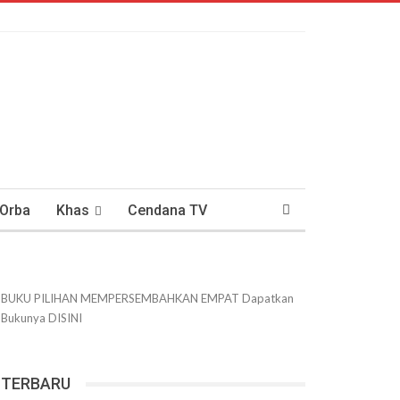
 Orba
Khas
Cendana TV
usantaraan
DWIPANEWS
BUKU PILIHAN
MEMPERSEMBAHKAN
EMPAT
Dapatkan
Bukunya
DISINI
TERBARU