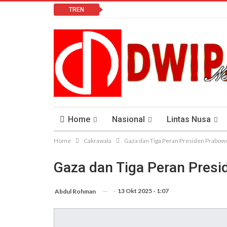
TREN
Home
Nasional
Lintas Nusa
Home
Cakrawala
Gaza dan Tiga Peran Presiden Prabow
Lomba Vlog
Cendana News Peduli Keseha
Gaza dan Tiga Peran Pres
-
13 Okt 2025 - 1:07
Abdul Rohman