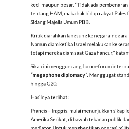
kecil maupun besar. “Tidak ada pembenaran 
tentang HAM, maka hak hidup rakyat Palest
Sidang Majelis Umum PBB.
Kritik diarahkan langsung ke negara-negara
Namun diam ketika Israel melakukan kekera
tetapi mereka diam saat Gaza hancur,” kata
Sikap ini mengguncang forum-forum interna
“megaphone diplomacy”.
Menggugat standa
hingga G20.
Hasilnya terlihat:
Prancis – Inggris, mulai menunjukkan sikap 
Amerika Serikat, di bawah tekanan publik da
mediator. Untuk menghentikan operasi militer 