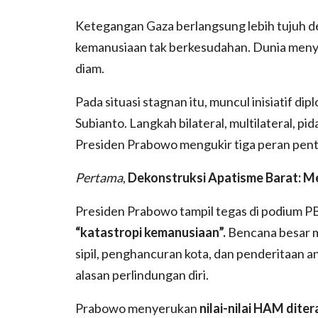
Ketegangan Gaza berlangsung lebih tujuh d
kemanusiaan tak berkesudahan. Dunia menya
diam.
Pada situasi stagnan itu, muncul inisiatif d
Subianto. Langkah bilateral, multilateral, 
Presiden Prabowo mengukir tiga peran pent
Pertama
,
Dekonstruksi Apatisme Barat: 
Presiden Prabowo tampil tegas di podium PBB
“katastropi kemanusiaan”.
Bencana besar 
sipil, penghancuran kota, dan penderitaan a
alasan perlindungan diri.
Prabowo menyerukan
nilai-nilai HAM dit