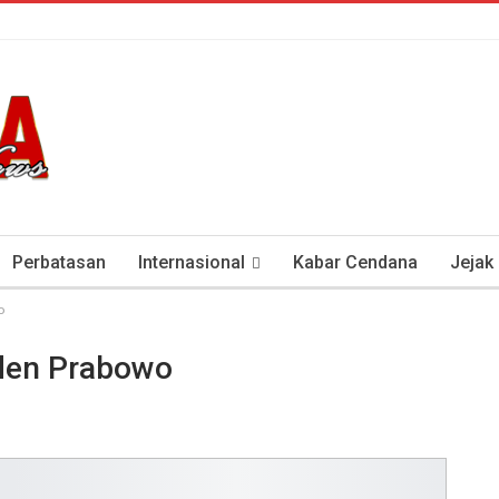
Perbatasan
Internasional
Kabar Cendana
Jejak
o
tan Antisipasi COVID-19
Presiden Soeharto Dan Visi Ken
iden Prabowo