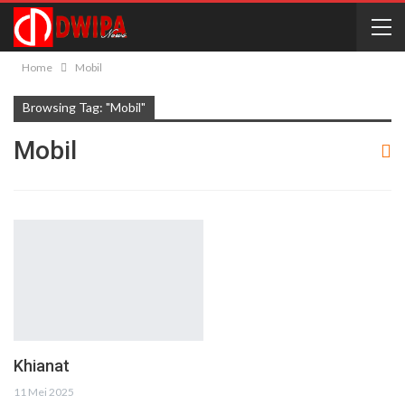
Home
Mobil
Browsing Tag: "Mobil"
Mobil
Khianat
11 Mei 2025