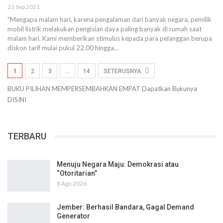
23 Sep 2021
"Mengapa malam hari, karena pengalaman dari banyak negara, pemilik
mobil listrik melakukan pengisian daya paling banyak di rumah saat
malam hari. Kami memberikan stimulus kepada para pelanggan berupa
diskon tarif mulai pukul 22.00 hingga…
1
2
3
…
14
SETERUSNYA
BUKU PILIHAN
MEMPERSEMBAHKAN
EMPAT
Dapatkan Bukunya
DISINI
TERBARU
Menuju Negara Maju: Demokrasi atau
“Otoritarian”
8 Agu 2026
Jember: Berhasil Bandara, Gagal Demand
Generator