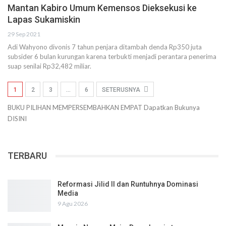
Mantan Kabiro Umum Kemensos Dieksekusi ke
Lapas Sukamiskin
29 Sep 2021
Adi Wahyono divonis 7 tahun penjara ditambah denda Rp350 juta
subsider 6 bulan kurungan karena terbukti menjadi perantara penerima
suap senilai Rp32,482 miliar.
1
2
3
…
6
SETERUSNYA
BUKU PILIHAN
MEMPERSEMBAHKAN
EMPAT
Dapatkan Bukunya
DISINI
TERBARU
Reformasi Jilid II dan Runtuhnya Dominasi
Media
9 Agu 2026