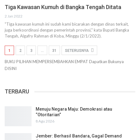
Tiga Kawasan Kumuh di Bangka Tengah Ditata
2 Jan 2022
"Tiga kawasan kumuh ini sudah kami bicarakan dengan dinas terkait,
juga berkoordinasi dengan pemerintah provinsi," kata Bupati Bangka
Tengah, Algafry Rahman di Koba, Minggu (2/1/2022).
1
2
3
…
31
SETERUSNYA
BUKU PILIHAN
MEMPERSEMBAHKAN
EMPAT
Dapatkan Bukunya
DISINI
TERBARU
Menuju Negara Maju: Demokrasi atau
“Otoritarian”
8 Agu 2026
Jember: Berhasil Bandara, Gagal Demand