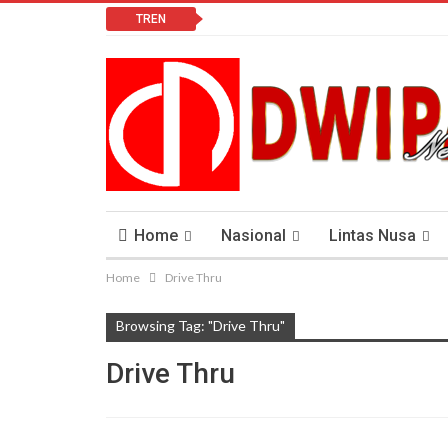
TREN
Home
Nasional
Lintas Nusa
Home
Drive Thru
Lomba Vlog
Cendana News Peduli Keseha
Browsing Tag: "Drive Thru"
Drive Thru