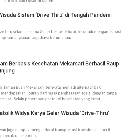
h satu Sekolah Dasar di Klaten
isuda Sistem ‘Drive Thru’ di Tengah Pandemi
e thru selama selama 3 hari berturut-turut, ini untuk mengantisipasi
angi kemungkinan terjadinya kerumunan.
ram Berbasis Kesehatan Mekarsari Berhasil Raup
unjung
 Taman Buah Mekarsari, ternyata menjadi alternatif bagi
 mendapatkan liburan dari masa pembatasan sosial dengan tanpa
tertular. Selain penerapan protokol kesehatan yang ketat,
atolik Widya Karya Gelar Wisuda ‘Drive-Thru’
an juga nampak mengendarai transportasi tradisional seperti
r, becak dan sepeda.