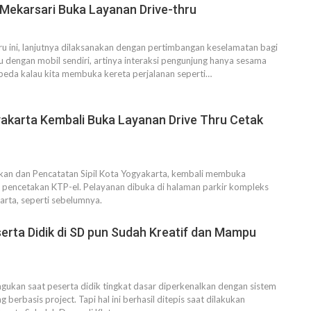
Mekarsari Buka Layanan Drive-thru
u ini, lanjutnya dilaksanakan dengan pertimbangan keselamatan bagi
u dengan mobil sendiri, artinya interaksi pengunjung hanya sesama
rbeda kalau kita membuka kereta perjalanan seperti…
karta Kembali Buka Layanan Drive Thru Cetak
an dan Pencatatan Sipil Kota Yogyakarta, kembali membuka
u pencetakan KTP-el. Pelayanan dibuka di halaman parkir kompleks
arta, seperti sebelumnya.
erta Didik di SD pun Sudah Kreatif dan Mampu
ukan saat peserta didik tingkat dasar diperkenalkan dengan sistem
g berbasis project. Tapi hal ini berhasil ditepis saat dilakukan