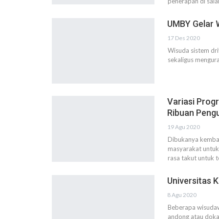
penerapan di sala
UMBY Gelar W
17 Des 2020
Wisuda sistem driv
sekaligus mengur
Variasi Prog
Ribuan Peng
19 Agu 2020
Dibukanya kembali
masyarakat untuk
rasa takut untuk 
Universitas K
8 Agu 2020
Beberapa wisudaw
andong atau doka