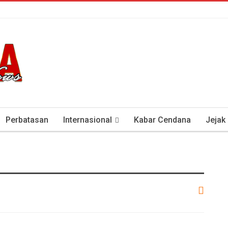
Perbatasan
Internasional
Kabar Cendana
Jejak
tan Antisipasi COVID-19
Presiden Soeharto Dan Visi Ken