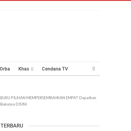
 Orba
Khas
Cendana TV
usantaraan
DWIPANEWS
BUKU PILIHAN
MEMPERSEMBAHKAN
EMPAT
Dapatkan
Bukunya
DISINI
TERBARU