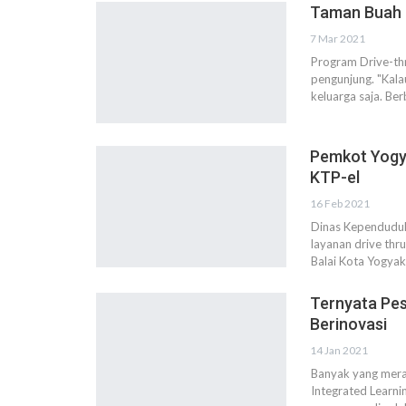
Taman Buah 
7 Mar 2021
Program Drive-thr
pengunjung. "Kala
keluarga saja. Be
Pemkot Yogya
KTP-el
16 Feb 2021
Dinas Kependuduk
layanan drive thr
Balai Kota Yogyak
Ternyata Pes
Berinovasi
14 Jan 2021
Banyak yang merag
Integrated Learnin