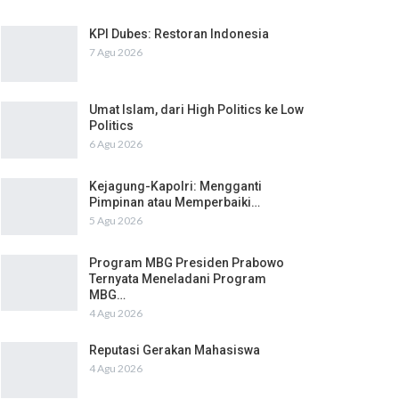
KPI Dubes: Restoran Indonesia
7 Agu 2026
Umat Islam, dari High Politics ke Low
Politics
6 Agu 2026
Kejagung-Kapolri: Mengganti
Pimpinan atau Memperbaiki…
5 Agu 2026
Program MBG Presiden Prabowo
Ternyata Meneladani Program
MBG…
4 Agu 2026
Reputasi Gerakan Mahasiswa
4 Agu 2026