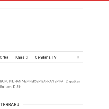
 Orba
Khas
Cendana TV
usantaraan
DWIPANEWS
BUKU PILIHAN
MEMPERSEMBAHKAN
EMPAT
Dapatkan
Bukunya
DISINI
TERBARU