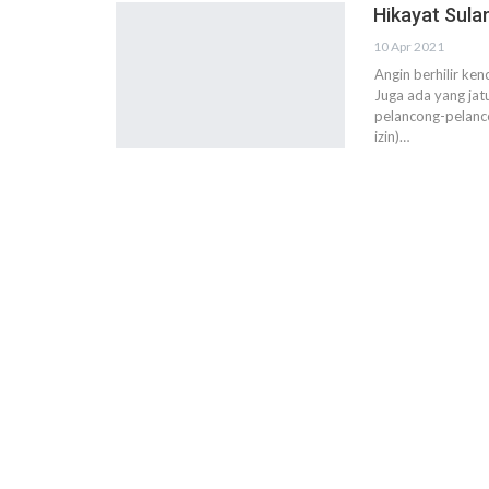
Hikayat Sula
10 Apr 2021
Angin berhilir k
Juga ada yang jat
pelancong-pelanc
izin)…