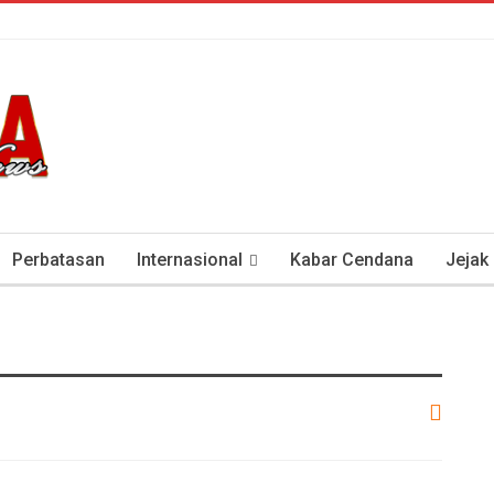
Perbatasan
Internasional
Kabar Cendana
Jejak
tan Antisipasi COVID-19
Presiden Soeharto Dan Visi Ken