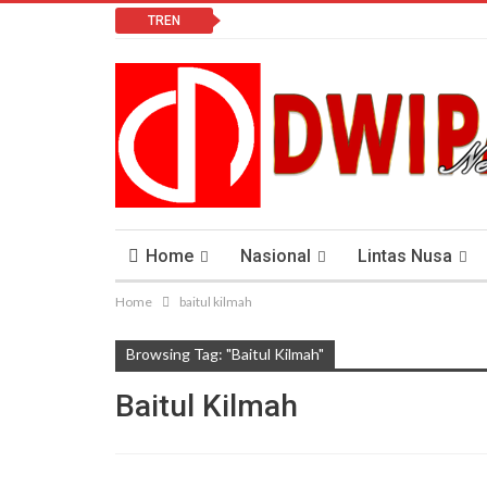
TREN
Home
Nasional
Lintas Nusa
Home
baitul kilmah
Lomba Vlog
Cendana News Peduli Keseha
Browsing Tag: "baitul Kilmah"
Baitul Kilmah