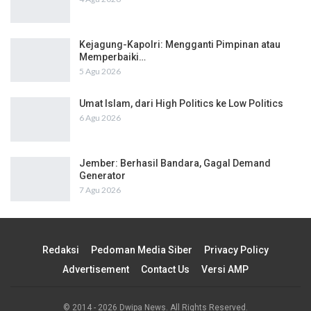
Kejagung-Kapolri: Mengganti Pimpinan atau
Memperbaiki…
5 Agu 2026
Umat Islam, dari High Politics ke Low Politics
6 Agu 2026
Jember: Berhasil Bandara, Gagal Demand
Generator
7 Agu 2026
Redaksi
Pedoman Media Siber
Privacy Policy
Advertisement
Contact Us
Versi AMP
© 2014 - 2026 Dwipa News. All Rights Reserved.