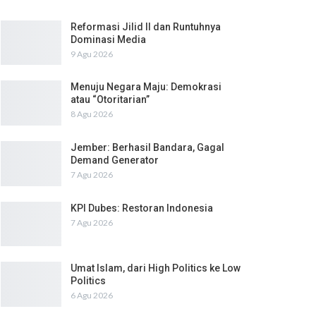
Reformasi Jilid II dan Runtuhnya
Dominasi Media
9 Agu 2026
Menuju Negara Maju: Demokrasi
atau “Otoritarian”
8 Agu 2026
Jember: Berhasil Bandara, Gagal
Demand Generator
7 Agu 2026
KPI Dubes: Restoran Indonesia
7 Agu 2026
Umat Islam, dari High Politics ke Low
Politics
6 Agu 2026