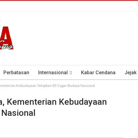
Perbatasan
Internasional
Kabar Cendana
Jejak
menterian Kebudayaan Tetapkan 85 Cagar Budaya Nasional
tan Antisipasi COVID-19
Presiden Soeharto Dan Visi Ken
ya, Kementerian Kebudayaan
 Nasional