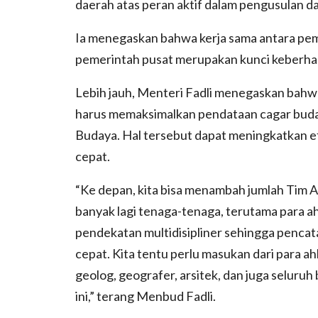
daerah atas peran aktif dalam pengusulan da
Ia menegaskan bahwa kerja sama antara pe
pemerintah pusat merupakan kunci keberhas
Lebih jauh, Menteri Fadli menegaskan bah
harus memaksimalkan pendataan cagar buday
Budaya. Hal tersebut dapat meningkatkan ef
cepat.
“Ke depan, kita bisa menambah jumlah Tim Ah
banyak lagi tenaga-tenaga, terutama para 
pendekatan multidisipliner sehingga pencatat
cepat. Kita tentu perlu masukan dari para ah
geolog, geografer, arsitek, dan juga seluru
ini,” terang Menbud Fadli.