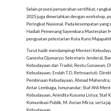
Selain prosesi penyerahan sertifikat, rangk
2025 juga dimeriahkan dengan workshop, pe
Peringkat Nasional. Pada kesempatan yang 
Hadiah Pemenang Sayembara Masterplan Mu
penguatan pelestarian Kota Kuno Majapahit
Turut hadir mendampingi Menteri Kebudayaa
Ganesha Djumaryo; Sekretaris Jenderal, B
Kebudayaan dan Tradisi, Restu Gunawan; Dir
Kebudayaan, Endah T.D. Retnoastuti; Dire
Pembinaan Kebudayaan, Ahmad Mahendra; 
Antar Lembaga, Ismunandar; Staf Ahli Ment
Kebudayaan, Anindita Kusuma Listya; Staf
Komunikasi Publik, M. Asrian Mirza; serta ja
Kebudayaan.