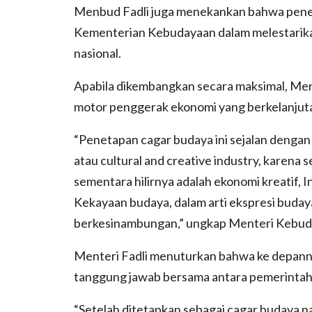
Menbud Fadli juga menekankan bahwa penet
Kementerian Kebudayaan dalam melestari
nasional.
Apabila dikembangkan secara maksimal, Men
motor penggerak ekonomi yang berkelanjut
“Penetapan cagar budaya ini sejalan denga
atau cultural and creative industry, karena 
sementara hilirnya adalah ekonomi kreatif, In
Kekayaan budaya, dalam arti ekspresi budaya
berkesinambungan,” ungkap Menteri Kebud
Menteri Fadli menuturkan bahwa ke depanny
tanggung jawab bersama antara pemerintah,
“Setelah ditetapkan sebagai cagar budaya n