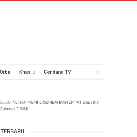
 Orba
Khas
Cendana TV
usantaraan
DWIPANEWS
BUKU PILIHAN
MEMPERSEMBAHKAN
EMPAT
Dapatkan
Bukunya
DISINI
TERBARU