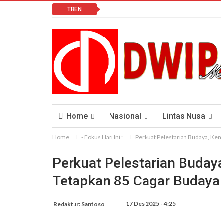
TREN
Home
Nasional
Lintas Nusa
Home
- Fokus Hari Ini :
Perkuat Pelestarian Budaya, Ke
Lomba Vlog
Cendana News Peduli Keseha
Perkuat Pelestarian Buda
Tetapkan 85 Cagar Budaya
-
17 Des 2025 - 4:25
Redaktur: Santoso