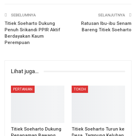
SEBELUMNYA
SELANJUTNYA
Titiek Soeharto Dukung
Ratusan Ibu-ibu Senam
Penuh Srikandi PPIR Aktif
Bareng Titiek Soeharto
Berdayakan Kaum
Perempuan
Lihat juga...
PERTANIAN
TOKOH
Titiek Soeharto Dukung
Titiek Soeharto Turun ke
Penanaman Bawang
Desa, Tampung Keluhan