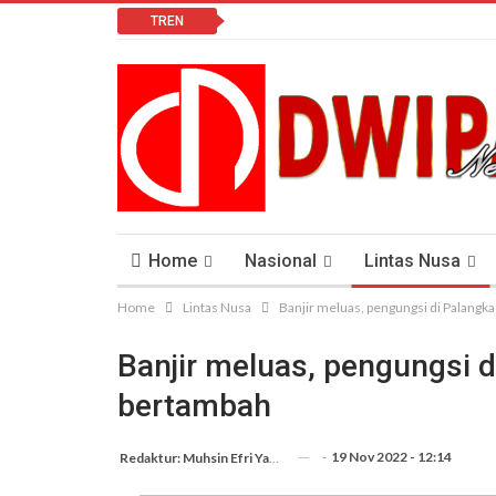
TREN
Home
Nasional
Lintas Nusa
Home
Lintas Nusa
Banjir meluas, pengungsi di Palangk
Lomba Vlog
Cendana News Peduli Keseha
Banjir meluas, pengungsi d
bertambah
-
19 Nov 2022 - 12:14
Redaktur: Muhsin Efri Yanto