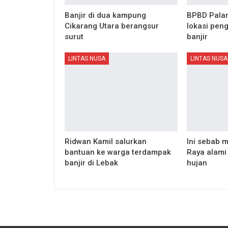
Banjir di dua kampung
BPBD Palan
Cikarang Utara berangsur
lokasi pen
surut
banjir
LINTAS NUSA
LINTAS NUSA
Ridwan Kamil salurkan
Ini sebab
bantuan ke warga terdampak
Raya alami 
banjir di Lebak
hujan