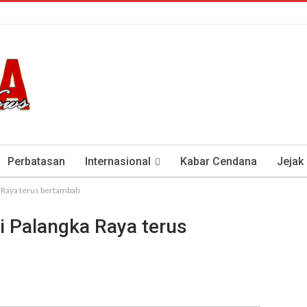
Perbatasan
Internasional
Kabar Cendana
Jejak
a Raya terus bertambah
tan Antisipasi COVID-19
Presiden Soeharto Dan Visi Ken
i Palangka Raya terus