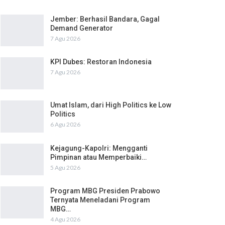
Jember: Berhasil Bandara, Gagal
Demand Generator
7 Agu 2026
KPI Dubes: Restoran Indonesia
7 Agu 2026
Umat Islam, dari High Politics ke Low
Politics
6 Agu 2026
Kejagung-Kapolri: Mengganti
Pimpinan atau Memperbaiki…
5 Agu 2026
Program MBG Presiden Prabowo
Ternyata Meneladani Program
MBG…
4 Agu 2026