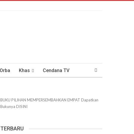
 Orba
Khas
Cendana TV
usantaraan
DWIPANEWS
BUKU PILIHAN
MEMPERSEMBAHKAN
EMPAT
Dapatkan
Bukunya
DISINI
TERBARU