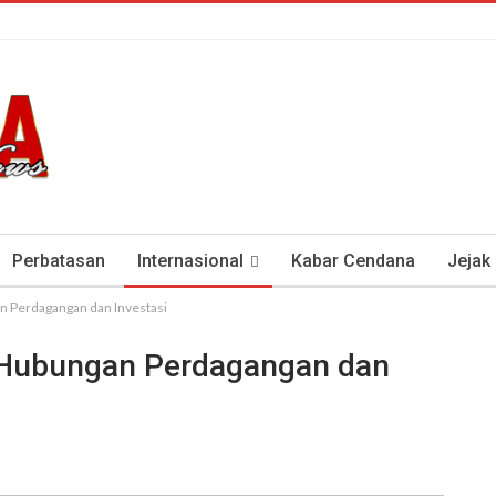
Perbatasan
Internasional
Kabar Cendana
Jejak
n Perdagangan dan Investasi
tan Antisipasi COVID-19
Presiden Soeharto Dan Visi Ken
t Hubungan Perdagangan dan