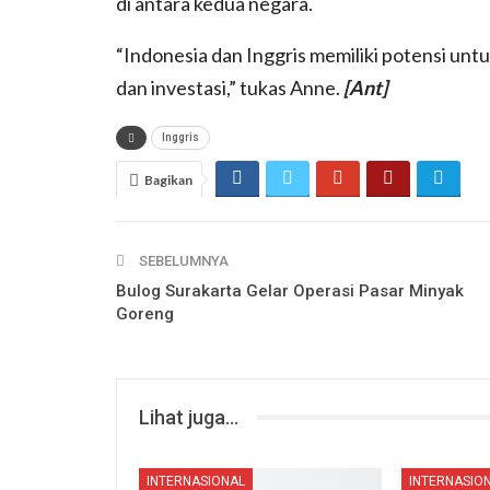
di antara kedua negara.
“Indonesia dan Inggris memiliki potensi un
dan investasi,” tukas Anne​​​​​​.
[Ant]
Inggris
Bagikan
SEBELUMNYA
Bulog Surakarta Gelar Operasi Pasar Minyak
Goreng
Lihat juga...
INTERNASIONAL
INTERNASIO