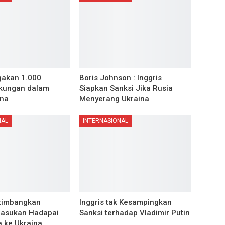
agakan 1.000
Boris Johnson : Inggris
kungan dalam
Siapkan Sanksi Jika Rusia
ina
Menyerang Ukraina
NAL
INTERNASIONAL
rtimbangkan
Inggris tak Kesampingkan
Pasukan Hadapai
Sanksi terhadap Vladimir Putin
a ke Ukraina