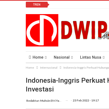
TREN
Home
Nasional
Lintas Nusa
Home
Internasional
Indonesia-Inggris Perkuat Hubunga
Lomba Vlog
Cendana News Peduli Keseha
Indonesia-Inggris Perkua
Investasi
-
23 Feb 2022 - 19:17
Redaktur: Muhsin Efri Yanto