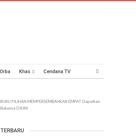
 Orba
Khas
Cendana TV
usantaraan
DWIPANEWS
BUKU PILIHAN
MEMPERSEMBAHKAN
EMPAT
Dapatkan
Bukunya
DISINI
TERBARU