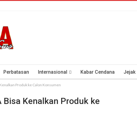
Perbatasan
Internasional
Kabar Cendana
Jejak
a Kenalkan Produk ke Calon Konsumen
tan Antisipasi COVID-19
Presiden Soeharto Dan Visi Ken
 Bisa Kenalkan Produk ke