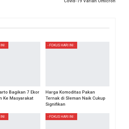
Covid-19 Varian Omicron
INI :
- FOKUS HARI INI :
arto Bagikan 7 Ekor
Harga Komoditas Pakan
n Ke Masyarakat
Ternak di Sleman Naik Cukup
Signifikan
INI :
- FOKUS HARI INI :