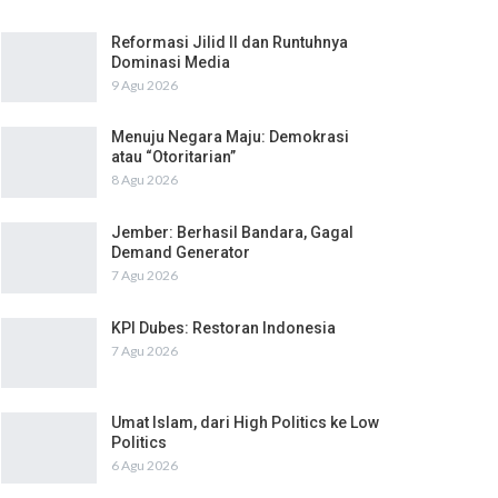
Reformasi Jilid II dan Runtuhnya
Dominasi Media
9 Agu 2026
Menuju Negara Maju: Demokrasi
atau “Otoritarian”
8 Agu 2026
Jember: Berhasil Bandara, Gagal
Demand Generator
7 Agu 2026
KPI Dubes: Restoran Indonesia
7 Agu 2026
Umat Islam, dari High Politics ke Low
Politics
6 Agu 2026