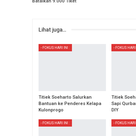
Batalkan 9.000 Tiket
Lihat juga...
- FOKUS HARI INI :
- FOKUS HARI 
Titiek Soeharto Salurkan
Titiek Soeh
Bantuan ke Penderes Kelapa
Sapi Qurba
Kulonprogo
DIY
- FOKUS HARI INI :
- FOKUS HARI 