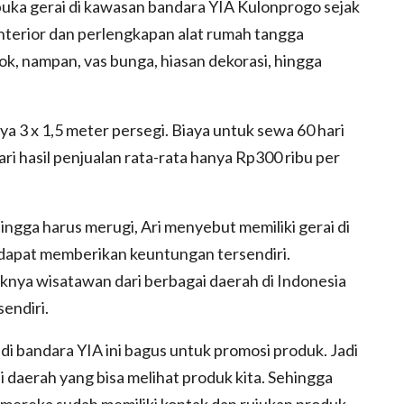
uka gerai di kawasan bandara YIA Kulonprogo sejak
interior dan perlengkapan alat rumah tangga
dok, nampan, vas bunga, hiasan dekorasi, hingga
ya 3 x 1,5 meter persegi. Biaya untuk sewa 60 hari
i hasil penjualan rata-rata hanya Rp300 ribu per
ingga harus merugi, Ari menyebut memiliki gerai di
apat memberikan keuntungan tersendiri.
knya wisatawan dari berbagai daerah di Indonesia
sendiri.
 di bandara YIA ini bagus untuk promosi produk. Jadi
 daerah yang bisa melihat produk kita. Sehingga
ng mereka sudah memiliki kontak dan rujukan produk-