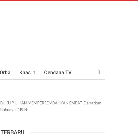
 Orba
Khas
Cendana TV
usantaraan
DWIPANEWS
BUKU PILIHAN
MEMPERSEMBAHKAN
EMPAT
Dapatkan
Bukunya
DISINI
TERBARU