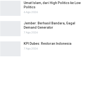
Umat Islam, dari High Politics ke Low
Politics
6 Agu 2026
Jember: Berhasil Bandara, Gagal
Demand Generator
7 Agu 2026
KPI Dubes: Restoran Indonesia
7 Agu 2026