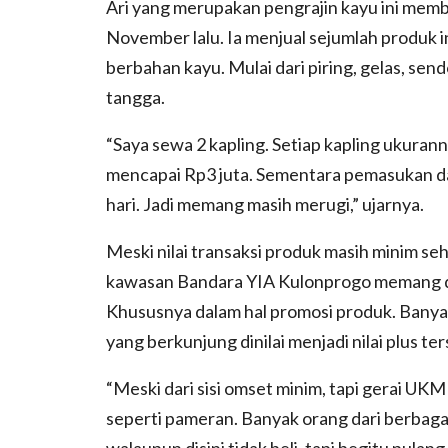
Ari yang merupakan pengrajin kayu ini memb
November lalu. Ia menjual sejumlah produk 
berbahan kayu. Mulai dari piring, gelas, sen
tangga.
“Saya sewa 2 kapling. Setiap kapling ukurann
mencapai Rp3 juta. Sementara pemasukan dar
hari. Jadi memang masih merugi,” ujarnya.
Meski nilai transaksi produk masih minim seh
kawasan Bandara YIA Kulonprogo memang d
Khususnya dalam hal promosi produk. Banya
yang berkunjung dinilai menjadi nilai plus ter
“Meski dari sisi omset minim, tapi gerai UKM
seperti pameran. Banyak orang dari berbagai
walaupun disini tidak beli, tapi begitu pula