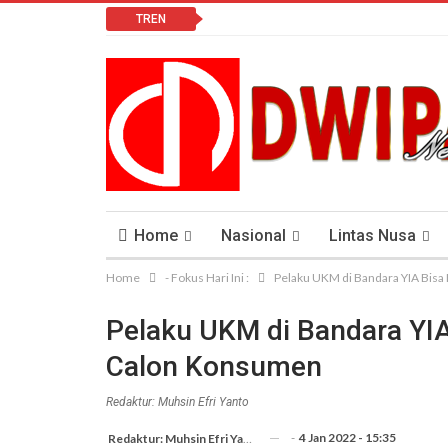
TREN
Home
Nasional
Lintas Nusa
Home
- Fokus Hari Ini :
Pelaku UKM di Bandara YIA Bis
Lomba Vlog
Cendana News Peduli Keseha
Pelaku UKM di Bandara YIA
Calon Konsumen
Redaktur: Muhsin Efri Yanto
-
4 Jan 2022 - 15:35
Redaktur: Muhsin Efri Yanto