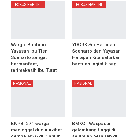
- FOKUS HARI INI :
- FOKUS HARI INI :
Warga: Bantuan
YDGRK Siti Hartinah
Yayasan Ibu Tien
Soeharto dan Yayasan
Soeharto sangat
Harapan Kita salurkan
bermanfaat,
bantuan logistik bagi…
terimakasih Ibu Tutut
NASIONAL
NASIONAL
BNPB: 271 warga
BMKG : Waspadai
meninggal dunia akibat
gelombang tinggi di
gempa M5.6 di Cianjur
sejumlah perairan di