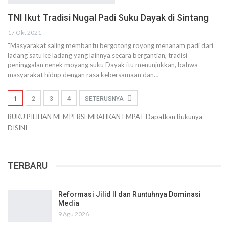
TNI Ikut Tradisi Nugal Padi Suku Dayak di Sintang
17 Okt 2021
"Masyarakat saling membantu bergotong royong menanam padi dari
ladang satu ke ladang yang lainnya secara bergantian, tradisi
peninggalan nenek moyang suku Dayak itu menunjukkan, bahwa
masyarakat hidup dengan rasa kebersamaan dan…
1
2
3
4
SETERUSNYA
BUKU PILIHAN
MEMPERSEMBAHKAN
EMPAT
Dapatkan Bukunya
DISINI
TERBARU
Reformasi Jilid II dan Runtuhnya Dominasi
Media
9 Agu 2026