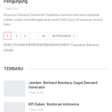
Pengunjung
7 Agu 2022
Koperasi Sahabat Damandiri Sejahtera Samiran bersama sejumlah
pelaku usaha menyelenggarakan event Selo Expo di kawasan wisata
Selo,
1
2
3
…
24
SETERUSNYA
BUKU PILIHAN
MEMPERSEMBAHKAN
EMPAT
Dapatkan Bukunya
DISINI
TERBARU
Jember: Berhasil Bandara, Gagal Demand
Generator
7 Agu 2026
KPI Dubes: Restoran Indonesia
7 Agu 2026