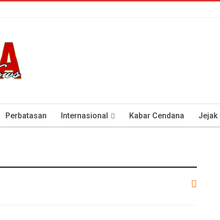
Perbatasan
Internasional
Kabar Cendana
Jejak
tan Antisipasi COVID-19
Presiden Soeharto Dan Visi Ken