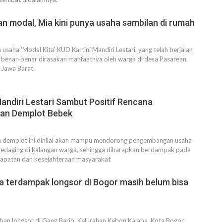
an modal, Mia kini punya usaha sambilan di rumah
usaha 'Modal Kita' KUD Kartini Mandiri Lestari, yang telah berjalan
 benar-benar dirasakan manfaatnya oleh warga di desa Pasarean,
 Jawa Barat.
Mandiri Lestari Sambut Positif Rencana
an Demplot Bebek
n demplot ini dinilai akan mampu mendorong pengembangan usaha
edaging di kalangan warga, sehingga diharapkan berdampak pada
apatan dan kesejahteraan masyarakat
a terdampak longsor di Bogor masih belum bisa
ban longsor di Gang Barjo, Kelurahan Kebon Kalapa, Kota Bogor,