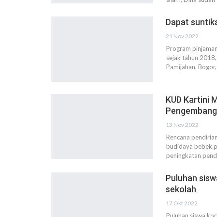
Dapat suntik
21 Nov 2022
Program pinjaman 
sejak tahun 2018,
Pamijahan, Bogor,
KUD Kartini 
Pengembang
13 Nov 2022
Rencana pendiria
budidaya bebek p
peningkatan pend
Puluhan sisw
sekolah
17 Okt 2022
Puluhan siswa kor