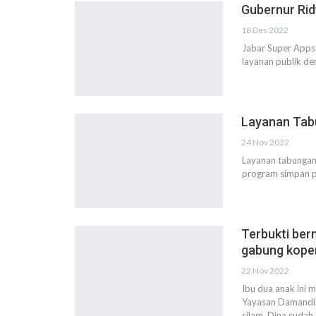
Gubernur Rid
18 Des 2022
Jabar Super Apps 
layanan publik de
Layanan Tabu
24 Nov 2022
Layanan tabungan 
program simpan p
Terbukti ber
gabung kope
22 Nov 2022
Ibu dua anak ini
Yayasan Damandir
silam, Dina sudah 