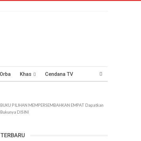
 Orba
Khas
Cendana TV
usantaraan
DWIPANEWS
BUKU PILIHAN
MEMPERSEMBAHKAN
EMPAT
Dapatkan
Bukunya
DISINI
TERBARU