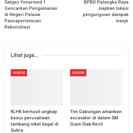
Satgas Yonarmed 1
BPBD Palangka Raya
Gencarkan Pengamanan
siapkan lokasi
di Negeri Pelauw
pengungsian dampak
Pascapertemuan
banjir
Rekonsiliasi
Lihat juga...
HUKUM
HUKUM
KLHK berhasil ungkap
Tim Gabungan amankan
kasus perusahaan
excavator di dalam SM
tambang nikel ilegal di
Giam Siak Kecil
Sultra