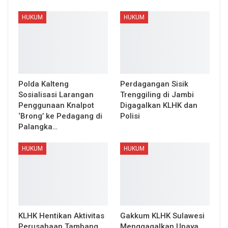
HUKUM
HUKUM
Polda Kalteng
Perdagangan Sisik
Sosialisasi Larangan
Trenggiling di Jambi
Penggunaan Knalpot
Digagalkan KLHK dan
‘Brong’ ke Pedagang di
Polisi
Palangka…
HUKUM
HUKUM
KLHK Hentikan Aktivitas
Gakkum KLHK Sulawesi
Perusahaan Tambang
Menggagalkan Upaya