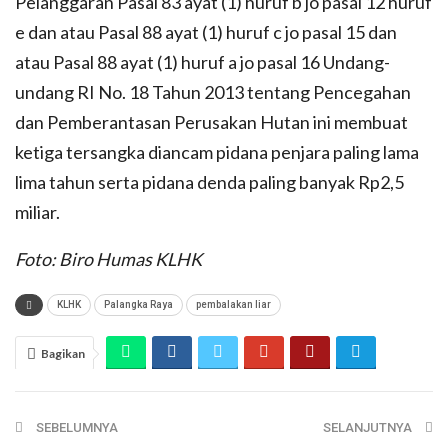
Pelanggaran Pasal 83 ayat (1) huruf b jo pasal 12 huruf
e dan atau Pasal 88 ayat (1) huruf c jo pasal 15 dan
atau Pasal 88 ayat (1) huruf a jo pasal 16 Undang-
undang RI No. 18 Tahun 2013 tentang Pencegahan
dan Pemberantasan Perusakan Hutan ini membuat
ketiga tersangka diancam pidana penjara paling lama
lima tahun serta pidana denda paling banyak Rp2,5
miliar.
Foto: Biro Humas KLHK
KLHK
Palangka Raya
pembalakan liar
Bagikan
SEBELUMNYA
SELANJUTNYA