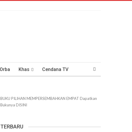
 Orba
Khas
Cendana TV
usantaraan
DWIPANEWS
BUKU PILIHAN
MEMPERSEMBAHKAN
EMPAT
Dapatkan
Bukunya
DISINI
TERBARU