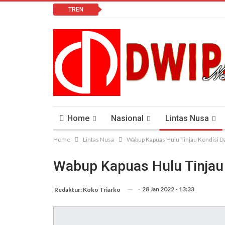
TREN
Home
Nasional
Lintas Nusa
Home
Lintas Nusa
Wabup Kapuas Hulu Tinjau Kondisi 
Lomba Vlog
Cendana News Peduli Keseha
Wabup Kapuas Hulu Tinjau
-
28 Jan 2022 - 13:33
Redaktur: Koko Triarko