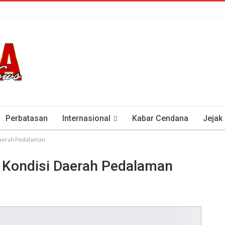
Perbatasan
Internasional
Kabar Cendana
Jejak
Daerah Pedalaman
tan Antisipasi COVID-19
Presiden Soeharto Dan Visi Ken
 Kondisi Daerah Pedalaman