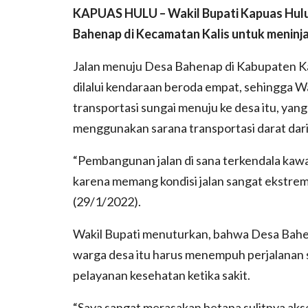
KAPUAS HULU – Wakil Bupati Kapuas Hulu
Bahenap di Kecamatan Kalis untuk meninja
Jalan menuju Desa Bahenap di Kabupaten Kap
dilalui kendaraan beroda empat, sehingga 
transportasi sungai menuju ke desa itu, yang
menggunakan sarana transportasi darat dari
“Pembangunan jalan di sana terkendala kawa
karena memang kondisi jalan sangat ekstrem
(29/1/2022).
Wakil Bupati menuturkan, bahwa Desa Bahen
warga desa itu harus menempuh perjalanan 
pelayanan kesehatan ketika sakit.
“Saya sangat merasakan betapa sulitnya akse