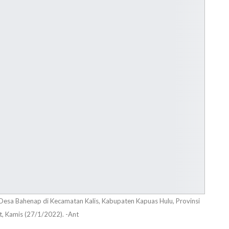
Desa Bahenap di Kecamatan Kalis, Kabupaten Kapuas Hulu, Provinsi
t, Kamis (27/1/2022). -Ant