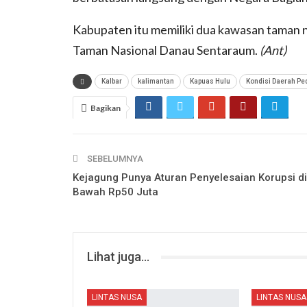
Kabupaten itu memiliki dua kawasan taman n
Taman Nasional Danau Sentaraum.
(Ant)
Kalbar
kalimantan
Kapuas Hulu
Kondisi Daerah P
Bagikan
SEBELUMNYA
Kejagung Punya Aturan Penyelesaian Korupsi di
Bawah Rp50 Juta
Lihat juga...
LINTAS NUSA
LINTAS NUSA