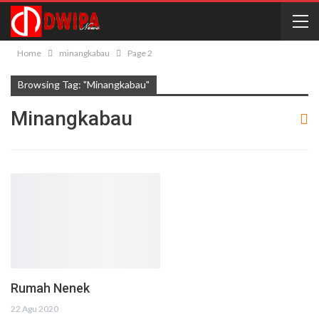
Home
minangkabau
Page 2
Browsing Tag: "minangkabau"
Minangkabau
Rumah Nenek
22 Agu 2020