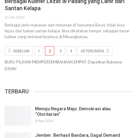
Berbagai Kuliner Lezat di Padang yang Lahir dari
Santan Kelapa
25 Jan 2020
Berbagai jenis makanan dan minuman di Sumatera Barat, tidak bisa
lepas dari bahan santan kelapa. Bisa dikatakan hampir sebagian besar
kuliner yang terkenal lezatnya di Minangkabau,
SEBELUM
1
2
3
4
SETERUSNYA
BUKU PILIHAN
MEMPERSEMBAHKAN
EMPAT
Dapatkan Bukunya
DISINI
TERBARU
Menuju Negara Maju: Demokrasi atau
“Otoritarian”
8 Agu 2026
Jember: Berhasil Bandara, Gagal Demand