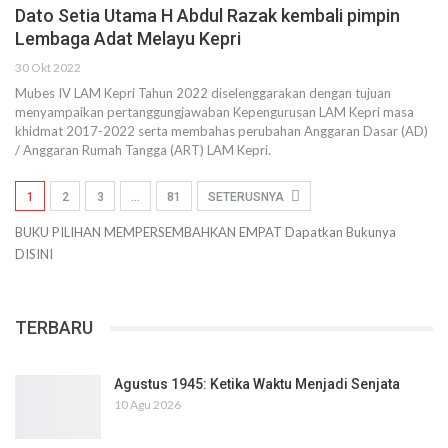
Dato Setia Utama H Abdul Razak kembali pimpin
Lembaga Adat Melayu Kepri
30 Okt 2022
Mubes IV LAM Kepri Tahun 2022 diselenggarakan dengan tujuan
menyampaikan pertanggungjawaban Kepengurusan LAM Kepri masa
khidmat 2017-2022 serta membahas perubahan Anggaran Dasar (AD)
/ Anggaran Rumah Tangga (ART) LAM Kepri.
1
2
3
…
81
SETERUSNYA
BUKU PILIHAN
MEMPERSEMBAHKAN
EMPAT
Dapatkan Bukunya
DISINI
TERBARU
Agustus 1945: Ketika Waktu Menjadi Senjata
10 Agu 2026