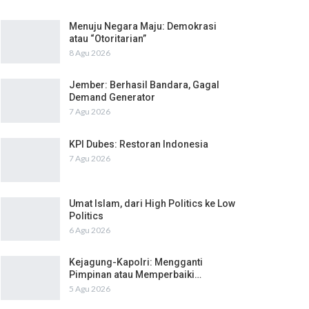
Menuju Negara Maju: Demokrasi
atau “Otoritarian”
8 Agu 2026
Jember: Berhasil Bandara, Gagal
Demand Generator
7 Agu 2026
KPI Dubes: Restoran Indonesia
7 Agu 2026
Umat Islam, dari High Politics ke Low
Politics
6 Agu 2026
Kejagung-Kapolri: Mengganti
Pimpinan atau Memperbaiki…
5 Agu 2026