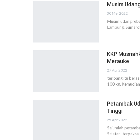
Musim Udang
30 Mei 2022
Musim udang rebon
Lampung. Sumardi,
KKP Musnahka
Merauke
27 Apr 2022
teripang itu bera
100 kg. Kemudian 
Petambak Uda
Tinggi
25 Apr 2022
Sejumlah petamba
Selatan, terpaksa