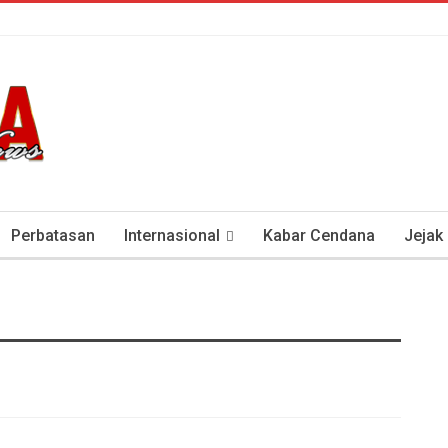
Perbatasan
Internasional
Kabar Cendana
Jejak
tan Antisipasi COVID-19
Presiden Soeharto Dan Visi Ken