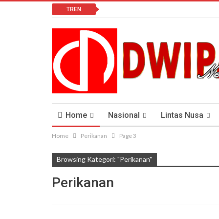
TREN
Home
Nasional
Lintas Nusa
Home
Perikanan
Page 3
Lomba Vlog
Cendana News Peduli Keseha
Browsing Kategori: "Perikanan"
Perikanan