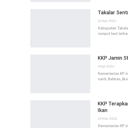
Takalar Sent
20 Apr 2022
Kabupaten Takalar 
rumput laut terbes
KKP Jamin S
4 Apr 2022
Kementerian KP m
nanti. Bahkan, jik
KKP Terapkan
Ikan
29 Mar 2022
Kementerian KP m