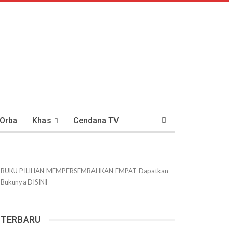
 Orba
Khas
Cendana TV
usantaraan
DWIPANEWS
BUKU PILIHAN
MEMPERSEMBAHKAN
EMPAT
Dapatkan
Bukunya
DISINI
TERBARU