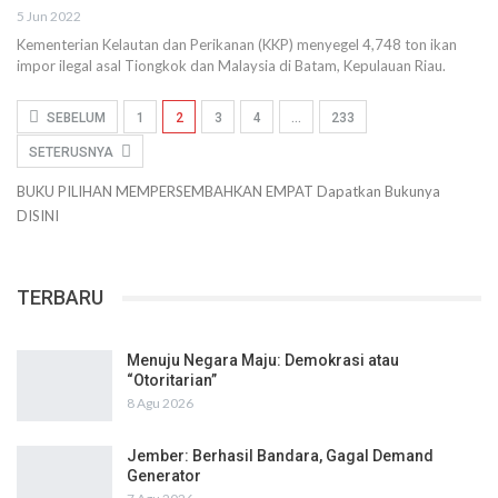
5 Jun 2022
Kementerian Kelautan dan Perikanan (KKP) menyegel 4,748 ton ikan
impor ilegal asal Tiongkok dan Malaysia di Batam, Kepulauan Riau.
SEBELUM
1
2
3
4
…
233
SETERUSNYA
BUKU PILIHAN
MEMPERSEMBAHKAN
EMPAT
Dapatkan Bukunya
DISINI
TERBARU
Menuju Negara Maju: Demokrasi atau
“Otoritarian”
8 Agu 2026
Jember: Berhasil Bandara, Gagal Demand
Generator