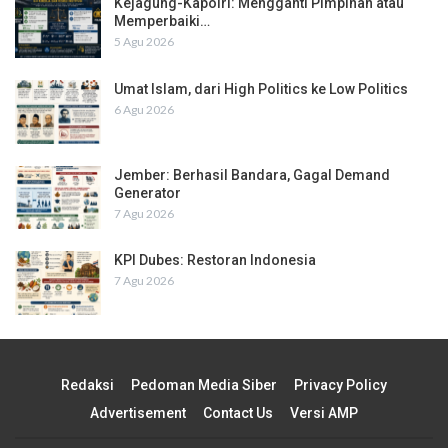
Kejagung-Kapolri: Mengganti Pimpinan atau
Memperbaiki…
5 Agu 2026
Umat Islam, dari High Politics ke Low Politics
6 Agu 2026
Jember: Berhasil Bandara, Gagal Demand
Generator
7 Agu 2026
KPI Dubes: Restoran Indonesia
7 Agu 2026
Redaksi
Pedoman Media Siber
Privacy Policy
Advertisement
Contact Us
Versi AMP