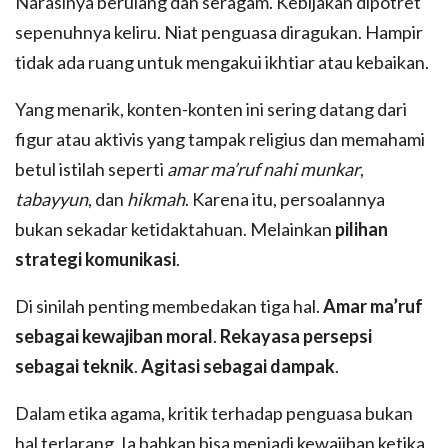
Narasinya berulang dan seragam. Kebijakan dipotret
sepenuhnya keliru. Niat penguasa diragukan. Hampir
tidak ada ruang untuk mengakui ikhtiar atau kebaikan.
Yang menarik, konten-konten ini sering datang dari
figur atau aktivis yang tampak religius dan memahami
betul istilah seperti
amar ma’ruf nahi munkar
,
tabayyun
, dan
hikmah
. Karena itu, persoalannya
bukan sekadar ketidaktahuan. Melainkan
pilihan
strategi komunikasi
.
Di sinilah penting membedakan tiga hal.
Amar ma’ruf
sebagai kewajiban moral
.
Rekayasa persepsi
sebagai teknik
.
Agitasi sebagai dampak
.
Dalam etika agama, kritik terhadap penguasa bukan
hal terlarang. Ia bahkan bisa menjadi kewajiban ketika