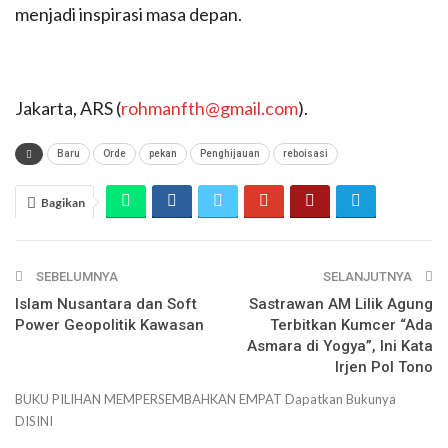
menjadi inspirasi masa depan.
Jakarta, ARS (
rohmanfth@gmail.com
).
Baru
Orde
pekan
Penghijauan
reboisasi
Bagikan
SEBELUMNYA
SELANJUTNYA
Islam Nusantara dan Soft
Sastrawan AM Lilik Agung
Power Geopolitik Kawasan
Terbitkan Kumcer “Ada
Asmara di Yogya”, Ini Kata
Irjen Pol Tono
BUKU PILIHAN
MEMPERSEMBAHKAN
EMPAT
Dapatkan Bukunya
DISINI