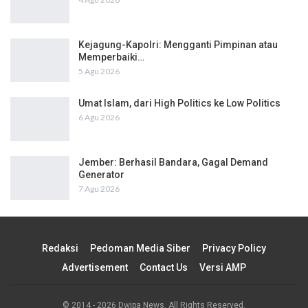
Kejagung-Kapolri: Mengganti Pimpinan atau
Memperbaiki…
5 Agu 2026
Umat Islam, dari High Politics ke Low Politics
6 Agu 2026
Jember: Berhasil Bandara, Gagal Demand
Generator
7 Agu 2026
Redaksi
Pedoman Media Siber
Privacy Policy
Advertisement
Contact Us
Versi AMP
© 2014 - 2026 Dwipa News. All Rights Reserved.