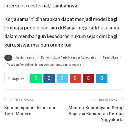
intervensi eksternal,” tambahnya.
Kerja sama ini diharapkan dapat menjadi model bagi
lembaga pendidikan lain di Banjarnegara, khususnya
dalam membangun kesadaran hukum sejak dini bagi
guru, siswa, maupun orang tua.
banjarnegara
Kantor Hukum Farid Iskandar Associated
Pendidikan
Yayasan Pendidikan islam cokroaminoto banjarnegara
Bagikan
SEBELUMNYA
SELANJUTNYA
Kepemimpinan: Islam dan
Menteri Kebudayaan Serap
Teori Modern
Aspirasi Komunitas Perupa
Yogyakarta