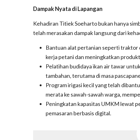
Dampak Nyata di Lapangan
Kehadiran Titiek Soeharto bukan hanya simbo
telah merasakan dampak langsung dari keha
Bantuan alat pertanian seperti trakto
kerja petani dan meningkatkan produkti
Pelatihan budidaya ikan air tawar unt
tambahan, terutama di masa pascapan
Program irigasi kecil yang telah diban
merata ke sawah-sawah warga, mempe
Peningkatan kapasitas UMKM lewat pela
pemasaran berbasis digital.