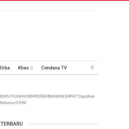
 Orba
Khas
Cendana TV
usantaraan
DWIPANEWS
BUKU PILIHAN
MEMPERSEMBAHKAN
EMPAT
Dapatkan
Bukunya
DISINI
TERBARU