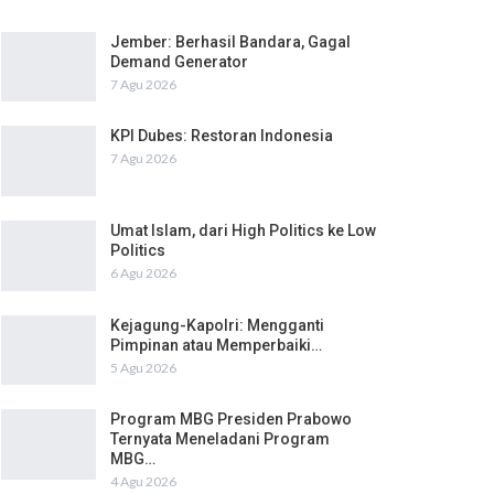
Jember: Berhasil Bandara, Gagal
Demand Generator
7 Agu 2026
KPI Dubes: Restoran Indonesia
7 Agu 2026
Umat Islam, dari High Politics ke Low
Politics
6 Agu 2026
Kejagung-Kapolri: Mengganti
Pimpinan atau Memperbaiki…
5 Agu 2026
Program MBG Presiden Prabowo
Ternyata Meneladani Program
MBG…
4 Agu 2026