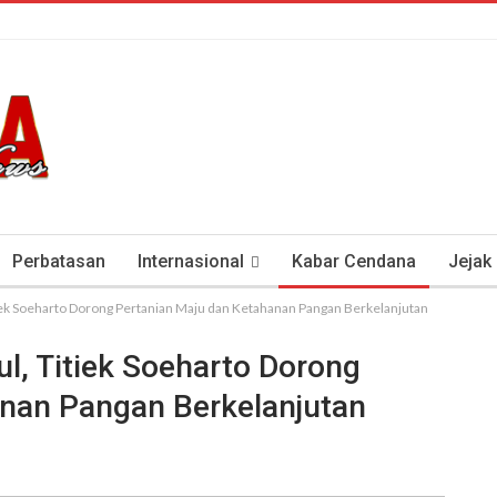
Perbatasan
Internasional
Kabar Cendana
Jejak
tiek Soeharto Dorong Pertanian Maju dan Ketahanan Pangan Berkelanjutan
tan Antisipasi COVID-19
Presiden Soeharto Dan Visi Ken
l, Titiek Soeharto Dorong
anan Pangan Berkelanjutan