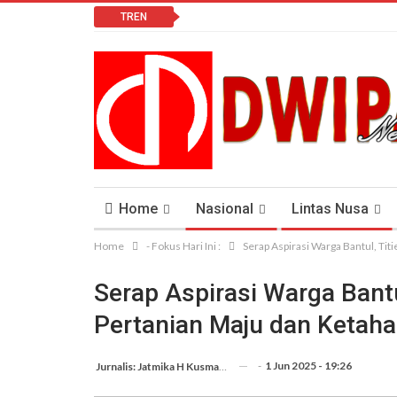
TREN
Home
Nasional
Lintas Nusa
Home
- Fokus Hari Ini :
Serap Aspirasi Warga Bantul, Ti
Lomba Vlog
Cendana News Peduli Keseha
Serap Aspirasi Warga Bantu
Pertanian Maju dan Ketah
-
1 Jun 2025 - 19:26
Jurnalis: Jatmika H Kusmargana