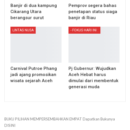
Banjir di dua kampung
Pemprov segera bahas
Cikarang Utara
penetapan status siaga
berangsur surut
banjir di Riau
LINTAS NUSA
- FOKUS HARI INI :
Carnival Putroe Phang
Pj Gubernur: Wujudkan
jadi ajang promosikan
Aceh Hebat harus
wisata sejarah Aceh
dimulai dari membentuk
generasi muda
BUKU PILIHAN
MEMPERSEMBAHKAN
EMPAT
Dapatkan Bukunya
DISINI