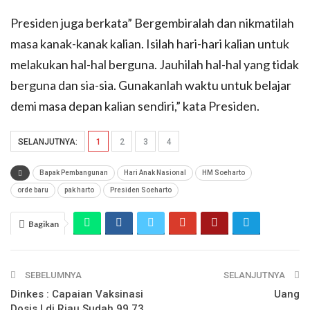
Presiden juga berkata” Bergembiralah dan nikmatilah
masa kanak-kanak kalian. Isilah hari-hari kalian untuk
melakukan hal-hal berguna. Jauhilah hal-hal yang tidak
berguna dan sia-sia. Gunakanlah waktu untuk belajar
demi masa depan kalian sendiri,” kata Presiden.
SELANJUTNYA:
1
2
3
4
Bapak Pembangunan
Hari Anak Nasional
HM Soeharto
orde baru
pak harto
Presiden Soeharto
Bagikan
SEBELUMNYA
SELANJUTNYA
Dinkes : Capaian Vaksinasi
Uang
Dosis I di Riau Sudah 99,73