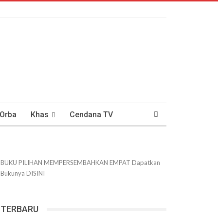
 Orba
Khas
Cendana TV
usantaraan
DWIPANEWS
BUKU PILIHAN
MEMPERSEMBAHKAN
EMPAT
Dapatkan
Bukunya
DISINI
TERBARU