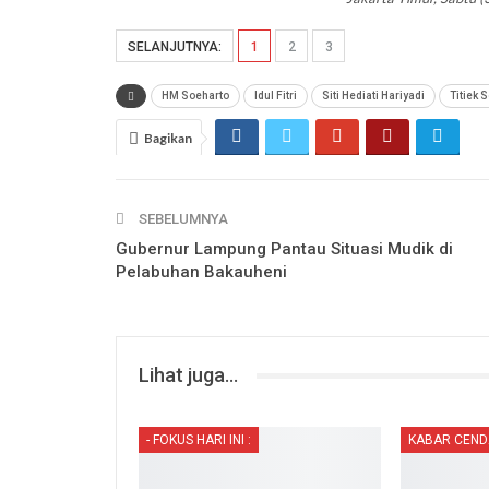
SELANJUTNYA:
1
2
3
HM Soeharto
Idul Fitri
Siti Hediati Hariyadi
Titiek 
Bagikan
SEBELUMNYA
Gubernur Lampung Pantau Situasi Mudik di
Pelabuhan Bakauheni
Lihat juga...
- FOKUS HARI INI :
KABAR CEN