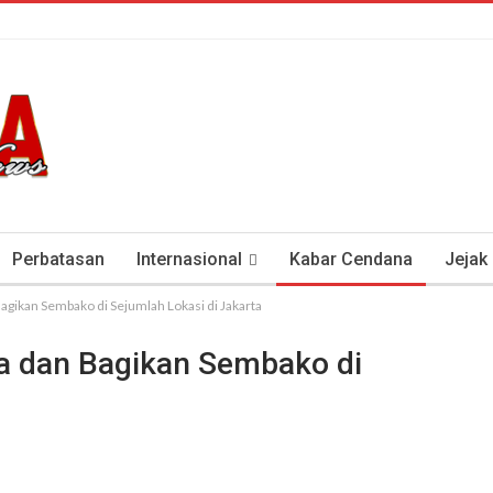
Perbatasan
Internasional
Kabar Cendana
Jejak
agikan Sembako di Sejumlah Lokasi di Jakarta
tan Antisipasi COVID-19
Presiden Soeharto Dan Visi Ken
ga dan Bagikan Sembako di