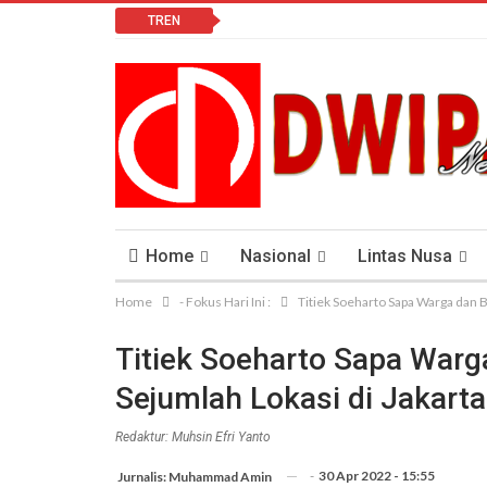
TREN
Home
Nasional
Lintas Nusa
Home
- Fokus Hari Ini :
Titiek Soeharto Sapa Warga dan B
Lomba Vlog
Cendana News Peduli Keseha
Titiek Soeharto Sapa War
Sejumlah Lokasi di Jakarta
Redaktur: Muhsin Efri Yanto
-
30 Apr 2022 - 15:55
Jurnalis: Muhammad Amin