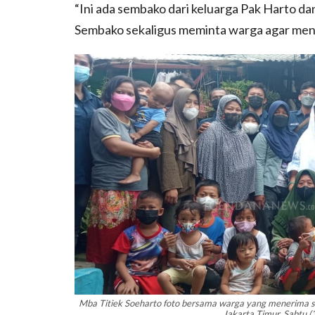
“Ini ada sembako dari keluarga Pak Harto da
Sembako sekaligus meminta warga agar men
Mba Titiek Soeharto foto bersama warga yang menerima
Jakarta Timur, Sabtu 