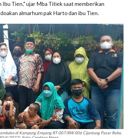
n Ibu Tien,” ujar Mba Titiek saat memberikan
doakan almarhum pak Harto dan ibu Tien.
 sembako di Kampung Empang RT 007/RW 006 Cijantung Pasar Rebo,
(30/4/2022). Foto: Cendana News