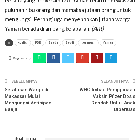
Perang yang berkecamuk di Yaman telah menewaskan
puluhan ribu orang dan memaksa jutaan orang untuk
mengungsi. Perang juga menyebabkan jutaan warga
Yaman berada di ambang kelaparan.
(Ant)
koalisi
PBB
Saada
Saudi
serangan
Yaman
Bagikan
SEBELUMNYA
SELANJUTNYA
Seratusan Warga di
WHO Imbau Penggunaan
Makassar Mulai
Vaksin Pfizer Dosis
Mengungsi Antisipasi
Rendah Untuk Anak
Banjir
Diperluas
Lihat juga...